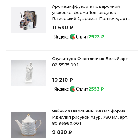
Аромадиффузор в подарочной
упаковке, форма Топ, рисунок
Готический 2, аромат Полночь, арт
81.34890.00.1
11 690 ₽
2923 ₽
Скульптура Счастливчик Белый арт.
82.35175.00.1
10 210 ₽
2553 ₽
Чайник заварочный 780 мл форма
Идиллия рисунок Азур, 780 мл, арт.
80.96960.00.1
9 820 ₽