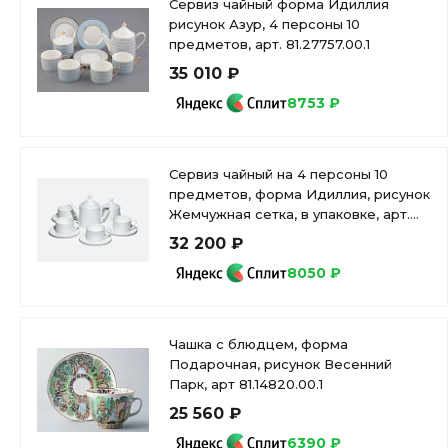
Сервиз чайный форма Идиллия
рисунок Азур, 4 персоны 10
предметов, арт. 81.27757.00.1
35 010 ₽
8753 ₽
Сервиз чайный на 4 персоны 10
предметов, форма Идиллия, рисунок
Жемчужная сетка, в упаковке, арт.
81.34970.00.1
32 200 ₽
8050 ₽
Чашка с блюдцем, форма
Подарочная, рисунок Весенний
Парк, арт 81.14820.00.1
25 560 ₽
6390 ₽