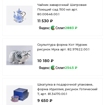
Чайник заварочный Шатровая
Поющий сад 1100 мл арт.
80.00646.00.1
11 530 ₽
2883 ₽
Скульптура форма Кот Мурзик
рисунок Муха арт. 82.97622.00.1
10 180 ₽
2545 ₽
Шкатулка в подарочной упаковке,
форма Идиллия, рисунок Готический
7, арт. 81.34170.00.1
9 650 ₽