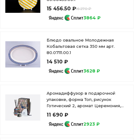
15 456.50 ₽
16 270 ₽
3864 ₽
Блюдо овальное Молодежная
Кобальтовая сетка 350 мм арт.
80.07111.00.1
14 510 ₽
3628 ₽
Аромадиффузор в подарочной
упаковке, форма Топ, рисунок
Готический 2, аромат Церемония,
арт 81.34172.00.1
11 690 ₽
2923 ₽