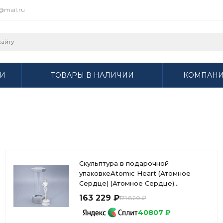
r@mail.ru
И
ТОВАРЫ В НАЛИЧИИ
КОМПАН
Скульптура в подарочной
упаковкеAtomic Heart (Атомное
Сердце) (Атомное Сердце)
Близняшка Левая, арт 81.10630.00.1
163 229 ₽
171 820 ₽
40807 ₽