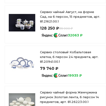
Сервиз чайный Август, на форме
Сад, на 6 персон, 15 предметов, арт.
81.21621.00.1
128 250 ₽
135 000 ₽
32063 ₽
Сервиз столовый Кобальтовая
клетка, 6 персон 24 предмета, арт.
81.20941.00.1
79 740 ₽
19935 ₽
Сервиз чайный форма Жемчужина
рисунок Золотая лента, 6 персон 14
предметов, арт. 81.26223.00.1