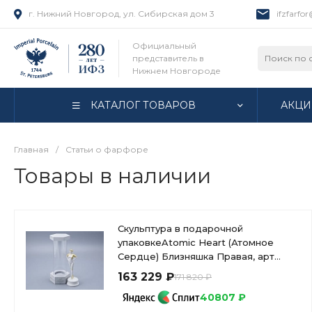
г. Нижний Новгород, ул. Сибирская дом 3
ifzfarfo
Официальный
представитель в
Нижнем Новгороде
КАТАЛОГ ТОВАРОВ
АКЦИ
Главная
/
Статьи о фарфоре
Товары в наличии
Скульптура в подарочной
упаковкеAtomic Heart (Атомное
Сердце) Близняшка Правая, арт
81.10629.00.1
163 229 ₽
171 820 ₽
40807 ₽