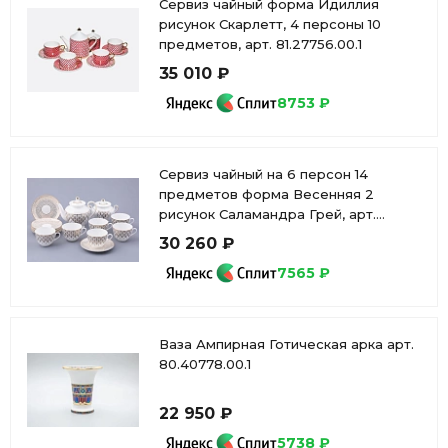
Сервиз чайный форма Идиллия
рисунок Скарлетт, 4 персоны 10
предметов, арт. 81.27756.00.1
35 010 ₽
8753 ₽
Сервиз чайный на 6 персон 14
предметов форма Весенняя 2
рисунок Саламандра Грей, арт.
81.31630.00.1
30 260 ₽
7565 ₽
Ваза Ампирная Готическая арка арт.
80.40778.00.1
22 950 ₽
5738 ₽