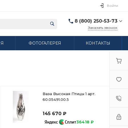
Войти
8 (800) 250-53-73
Заказать звонок
8 (800) 250-53-73
ИЯ
ФОТОГАЛЕРЕЯ
КОНТАКТЫ
г. Нижний Новгород,
ул. Сибирская дом 3
Пн-Пт: 9:00-18:00 Cб:
10:00-15:00 Вс:
Выходной
ifzfarfor@mail.ru
Ваза Высокая Птицы 1 арт.
60.05491.00.5
145 670 ₽
36418 ₽