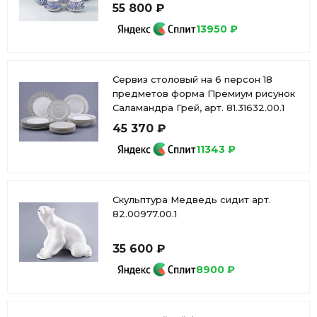
81.20944.00.1
55 800 ₽
13950 ₽
Сервиз столовый на 6 персон 18
предметов форма Премиум рисунок
Саламандра Грей, арт. 81.31632.00.1
45 370 ₽
11343 ₽
Скульптура Медведь сидит арт.
82.00977.00.1
35 600 ₽
8900 ₽