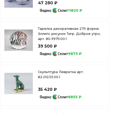
47 280 ₽
11820 ₽
Тарелка декоративная 275 форма
Эллипс рисунок Тигр. Доброе утро,
арт. 80.39711.00.1
39 500 ₽
9875 ₽
Скульптура Левретка арт.
82.01233.00.1
35 420 ₽
8855 ₽