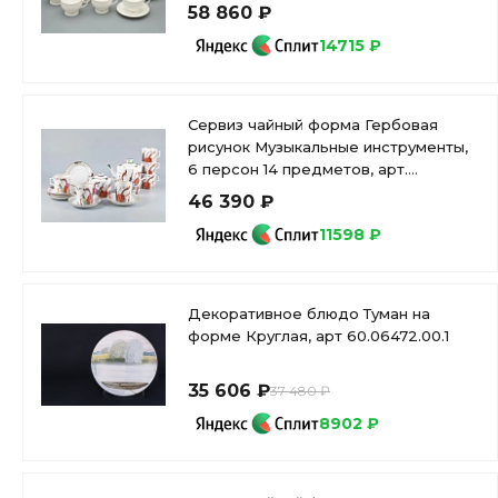
58 860 ₽
14715 ₽
Сервиз чайный форма Гербовая
рисунок Музыкальные инструменты,
6 персон 14 предметов, арт.
81.28041.00.1
46 390 ₽
11598 ₽
Декоративное блюдо Туман на
форме Круглая, арт 60.06472.00.1
35 606 ₽
37 480 ₽
8902 ₽