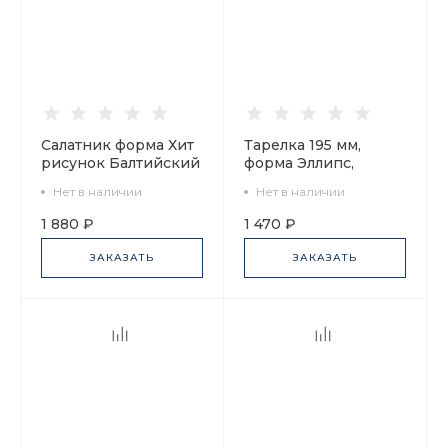
Салатник форма Хит
Тарелка 195 мм,
рисунок Балтийский
форма Эллипс,
берег 2, арт.
рисунок Балтийский
Нет в наличии
Нет в наличии
80.45178.00.1
берег 1, арт.
80.45182.00.1
1 880 ₽
1 470 ₽
ЗАКАЗАТЬ
ЗАКАЗАТЬ