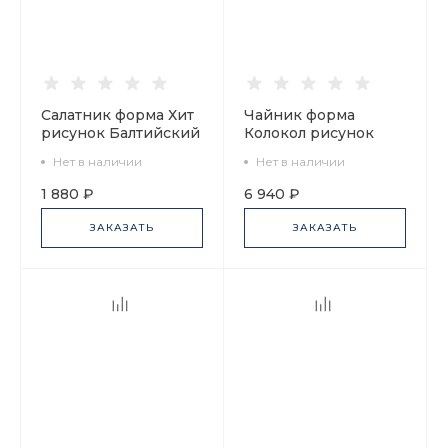
Салатник форма Хит
Чайник форма
рисунок Балтийский
Колокол рисунок
берег 3, арт.
Балтийский берег 1,
Нет в наличии
Нет в наличии
80.45179.00.1
арт. 80.45185.00.1
1 880 ₽
6 940 ₽
ЗАКАЗАТЬ
ЗАКАЗАТЬ