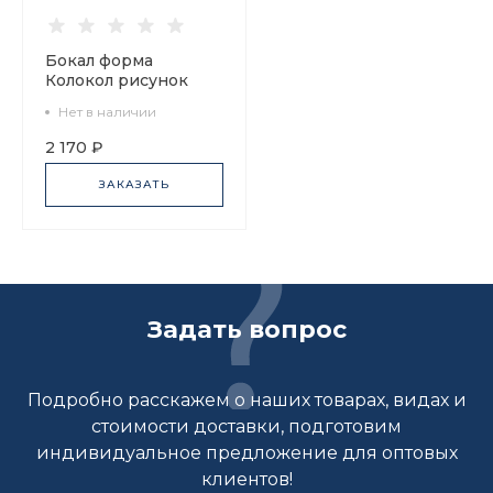
Бокал форма
Колокол рисунок
Балтийский берег 2,
Нет в наличии
арт 80.45175.00.1
2 170 ₽
ЗАКАЗАТЬ
Задать вопрос
Подробно расскажем о наших товарах, видах и
стоимости доставки, подготовим
индивидуальное предложение для оптовых
клиентов!