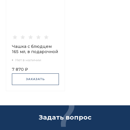
Чашка с блюдцем
165 мл, в подарочной
упаковке, форма
Нет в наличии
Майская, рисунок
Обнаженные
7 870 ₽
сердца, арт
81.10461.00.1
ЗАКАЗАТЬ
Задать вопрос