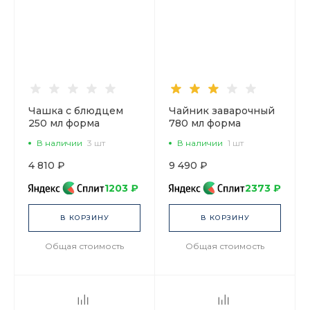
Чашка с блюдцем
Чайник заварочный
250 мл форма
780 мл форма
Идиллия рисунок
Идиллия рисунок
В наличии
3 шт
В наличии
1 шт
Сад Алисы арт.
Сад Алисы арт.
81.30747.00.1
80.42107.00.1
4 810 ₽
9 490 ₽
1203 ₽
2373 ₽
В КОРЗИНУ
В КОРЗИНУ
Общая стоимость
Общая стоимость