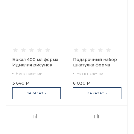
Бокал 400 мл форма
Подарочный набор
Идиллия рисунок
шкатулка форма
Сад Алисы, арт.
Идиллия рисунок
Нет в наличии
Нет в наличии
80.47611.00.1
Сад Алисы арт.
81.30748.00.1
3 640 ₽
6 030 ₽
ЗАКАЗАТЬ
ЗАКАЗАТЬ