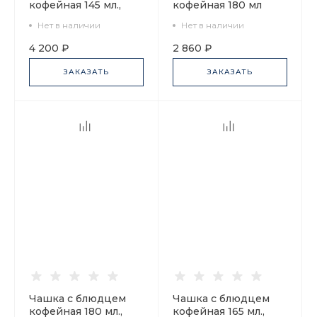
кофейная 145 мл.,
кофейная 180 мл
форма Юлия,
форма Ландыш
Нет в наличии
Нет в наличии
рисунок Золотая
рисунок Фокус удача
лента арт.
арт. 81.30679.00.1
4 200 ₽
2 860 ₽
81.17853.00.1
ЗАКАЗАТЬ
ЗАКАЗАТЬ
Чашка с блюдцем
Чашка с блюдцем
кофейная 180 мл.,
кофейная 165 мл.,