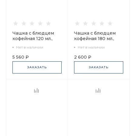
Чашка с блюдцем
Чашка с блюдцем
кофейная 120 мл.,
кофейная 180 мл.,
форма Наташа,
форма Ландыш,
Нет в наличии
Нет в наличии
рисунок Золотая
рисунок Aloha
лента арт.
Volcano (Алоха
5 560 ₽
2 600 ₽
81.20694.00.1
Вулкан), арт.
81.30159.00.1
ЗАКАЗАТЬ
ЗАКАЗАТЬ