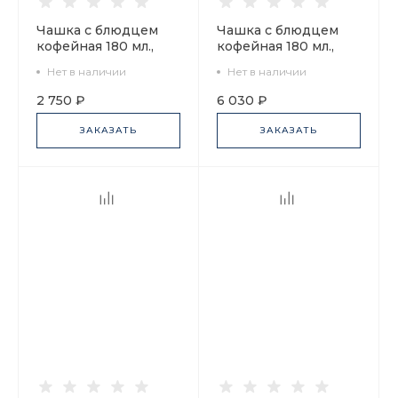
Чашка с блюдцем
Чашка с блюдцем
кофейная 180 мл.,
кофейная 180 мл.,
форма Ландыш,
форма Билибина,
Нет в наличии
Нет в наличии
рисунок Скакалка
рисунок Павильоны
арт. 81.28111.00.1
ВДНХ арт.
2 750 ₽
6 030 ₽
81.24413.00.1
ЗАКАЗАТЬ
ЗАКАЗАТЬ