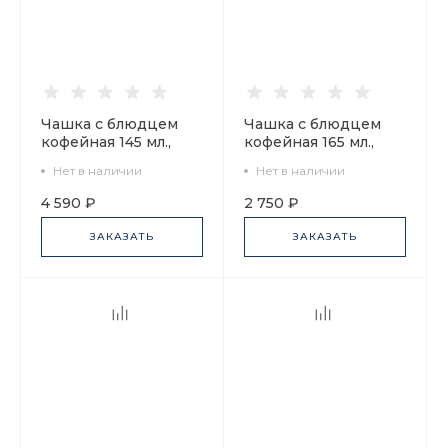
Чашка с блюдцем
Чашка с блюдцем
кофейная 145 мл.,
кофейная 165 мл.,
форма Банкетная,
форма Майская,
Нет в наличии
Нет в наличии
рисунок Классика
рисунок Melody
Петербурга 52% №2
(Мелодия), арт.
4 590 ₽
2 750 ₽
арт. 81.18109.00.1
81.27799.00.1
ЗАКАЗАТЬ
ЗАКАЗАТЬ