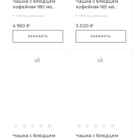
Чашка с блюдцем
Чашка с блюдцем
кофейная 180 мл.,
кофейная 165 мл.,
форма Билибина,
форма Майская,
Нет в наличии
Нет в наличии
рисунок Деревня на
рисунок Polka Dot (В
озере арт.
горошек) арт.
4 950 ₽
3 020 ₽
81.15225.00.1
81.27797.00.1
ЗАКАЗАТЬ
ЗАКАЗАТЬ
Чашка с блюдцем
Чашка с блюдцем