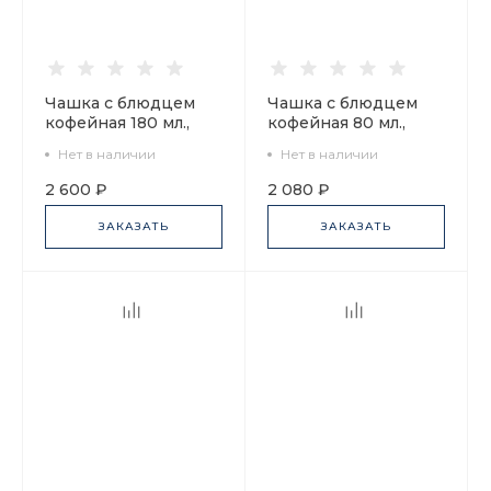
Чашка с блюдцем
Чашка с блюдцем
кофейная 180 мл.,
кофейная 80 мл.,
форма Ландыш,
форма Черный кофе,
Нет в наличии
Нет в наличии
рисунок Aloha
рисунок Прогулка
Lagoon (Алоха
арт. 81.14926.00.1
2 600 ₽
2 080 ₽
Бунгало), арт.
81.30160.00.1
ЗАКАЗАТЬ
ЗАКАЗАТЬ