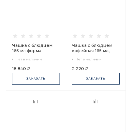
Чашка с блюдцем
Чашка с блюдцем
165 мл форма
кофейная 165 мл.,
Майская рисунок
форма Майская,
Нет в наличии
Нет в наличии
Зимний день, арт.
рисунок Кошки-
81.10375.00.1
мышки арт.
18 840 ₽
2 220 ₽
81.30660.00.1
ЗАКАЗАТЬ
ЗАКАЗАТЬ