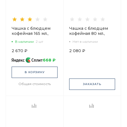
Чашка с блюдцем
Чашка с блюдцем
кофейная 165 мл.,
кофейная 80 мл.,
форма Майская,
форма Черный кофе,
В наличии
2 шт
Нет в наличии
рисунок
рисунок Встреча арт.
Супрематический
81.16746.00.1
2 670 ₽
2 080 ₽
орнамент арт.
81.26709.00.1
668 ₽
В КОРЗИНУ
Общая стоимость
ЗАКАЗАТЬ