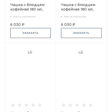
Чашка с блюдцем
Чашка с блюдцем
кофейная 180 мл.,
кофейная 180 мл.,
форма Билибина,
форма Билибина,
Нет в наличии
Нет в наличии
рисунок Невские
рисунок
берега арт.
Набережные Невы
6 030 ₽
6 030 ₽
81.16102.00.1
арт. 81.15737.00.1
ЗАКАЗАТЬ
ЗАКАЗАТЬ