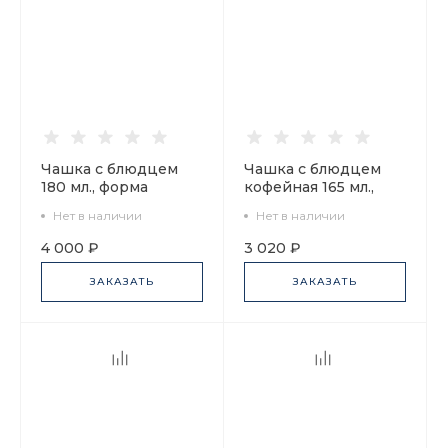
Чашка с блюдцем
Чашка с блюдцем
180 мл., форма
кофейная 165 мл.,
Ландыш, рисунок
форма Майская,
Нет в наличии
Нет в наличии
Лошадь. Ежик в
рисунок Easy
тумане арт.
(Легкий), арт.
4 000 ₽
3 020 ₽
81.34550.00.1
81.27798.00.1
ЗАКАЗАТЬ
ЗАКАЗАТЬ