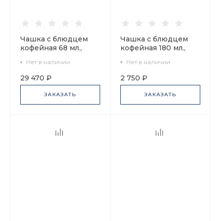
Чашка с блюдцем
Чашка с блюдцем
кофейная 68 мл.,
кофейная 180 мл.,
форма Вертикаль,
форма Ландыш,
Нет в наличии
Нет в наличии
рисунок Русский
рисунок Обруч арт.
балет арт.
81.28109.00.1
29 470 ₽
2 750 ₽
81.15736.00.1
ЗАКАЗАТЬ
ЗАКАЗАТЬ