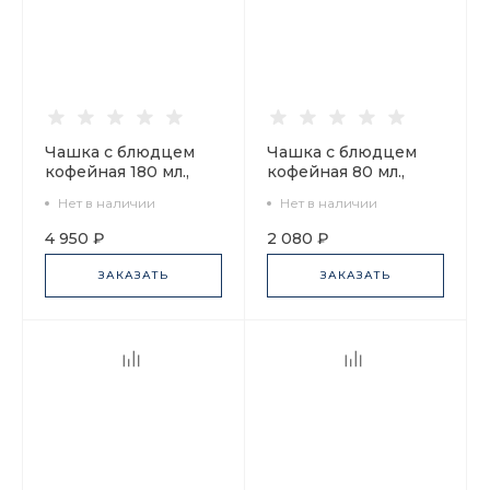
Чашка с блюдцем
Чашка с блюдцем
кофейная 180 мл.,
кофейная 80 мл.,
форма Билибина 1,
форма Черный кофе,
Нет в наличии
Нет в наличии
рисунок Сказочные
рисунок Семья арт.
птицы арт.
81.16747.00.1
4 950 ₽
2 080 ₽
81.16211.00.1
ЗАКАЗАТЬ
ЗАКАЗАТЬ