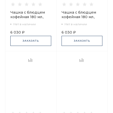
Чашка с блюдцем
Чашка с блюдцем
кофейная 180 мл.,
кофейная 180 мл.,
форма Билибина,
форма Билибина,
Нет в наличии
Нет в наличии
рисунок Москва
рисунок
Златоглавая арт.
Московский Кремль
6 030 ₽
6 030 ₽
81.16096.00.1
арт. 81.15932.00.1
ЗАКАЗАТЬ
ЗАКАЗАТЬ