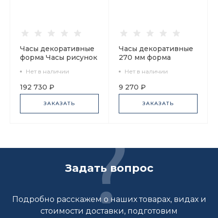
Часы декоративные
Часы декоративные
форма Часы рисунок
270 мм форма
Время сказки арт.
Европейская 2
Нет в наличии
Нет в наличии
82.58120.00.1
рисунок Щелкунчик
арт. 81.24783.00.1
192 730 ₽
9 270 ₽
ЗАКАЗАТЬ
ЗАКАЗАТЬ
Задать вопрос
Подробно расскажем о наших товарах, видах и
стоимости доставки, подготовим