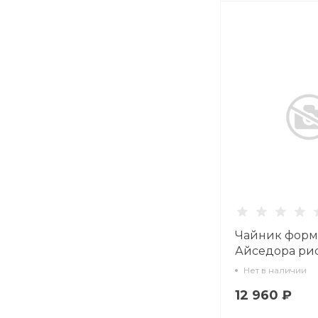
Чайник форм
Айседора ри
Земляника ар
Нет в наличии
80.96190.00.1
12 960 ₽