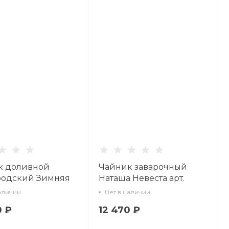
к доливной
Чайник заварочный
родский Зимняя
Наташа Невеста арт.
2450 мл арт.
80.08791.00.1
аличии
Нет в наличии
2.00.1
0 ₽
12 470 ₽