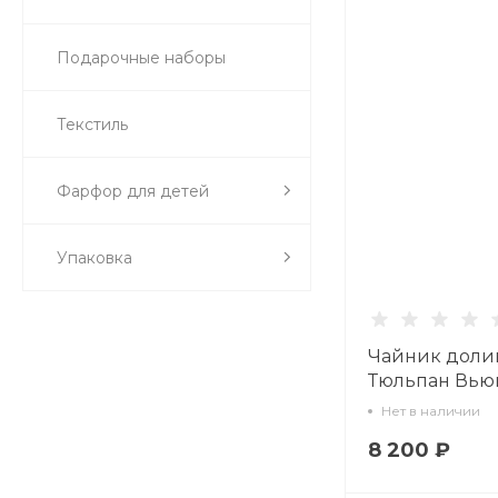
Подарочные наборы
Текстиль
Фарфор для детей
Упаковка
Чайник доли
Тюльпан Вью
мл арт. 80.065
Нет в наличии
8 200 ₽