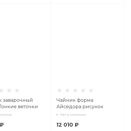
к заварочный
Чайник форма
Тонкие веточки
Айседора рисунок
.09268.00.1
Золотая лента арт.
аличии
Нет в наличии
80.87667.00.1
 ₽
12 010 ₽