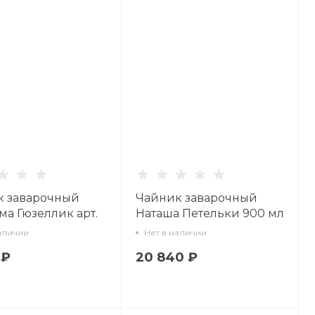
к заварочный
Чайник заварочный
ма Гюзеллик арт.
Наташа Петельки 900 мл
3.00.1
арт. 80.08269.00.1
аличии
Нет в наличии
 ₽
20 840 ₽