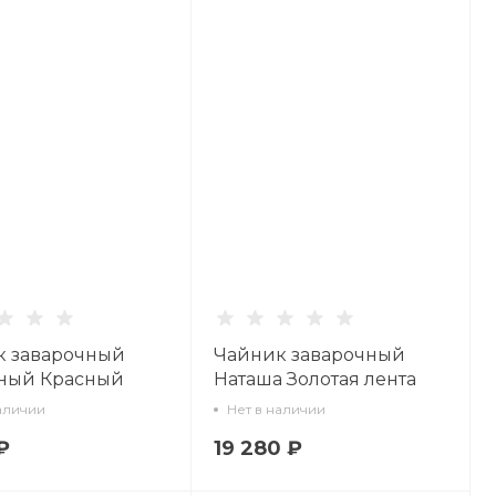
к заварочный
Чайник заварочный
ный Красный
Наташа Золотая лента
рт. 80.00774.00.1
900 мл арт. 80.05470.00.1
аличии
Нет в наличии
₽
19 280 ₽