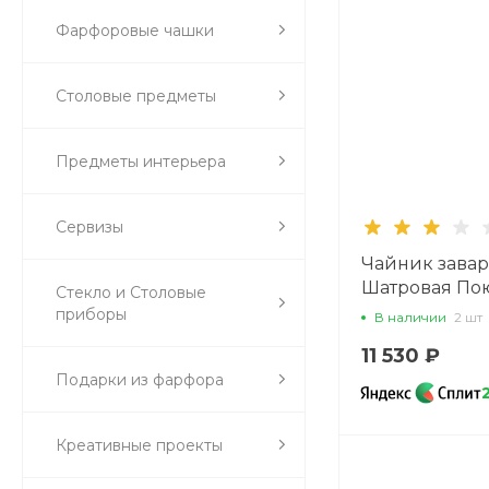
Фарфоровые чашки
Столовые предметы
Предметы интерьера
Сервизы
Чайник зава
Шатровая По
Стекло и Столовые
1100 мл арт. 8
приборы
В наличии
2 шт
11 530 ₽
Подарки из фарфора
Креативные проекты