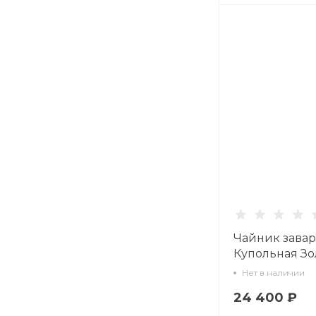
Чайник зава
Купольная Зо
лента 1400 мл 
Нет в наличии
80.54108.00.1
24 400 ₽