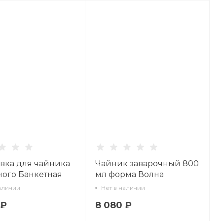
вка для чайника
Чайник заварочный 800
ого Банкетная
мл форма Волна
ика Петербурга'
рисунок Золотой кантик
аличии
Нет в наличии
.50938.00.1
арт. 80.07512.00.1
 ₽
8 080 ₽