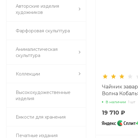
Авторские изделия
художников
Фарфоровая скульптура
Анималистическая
скульптура
Коллекции
Чайник зава
Высокохудожественные
Волна Кобаль
изделия
800 мл арт. 80
В наличии
1 шт
19 710 ₽
Емкости для хранения
Печатные издания