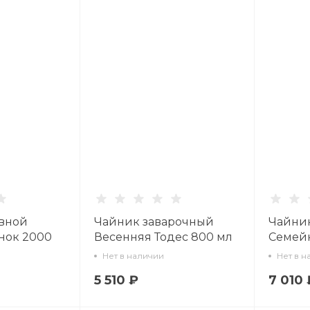
вной
Чайник заварочный
Чайни
нок 2000
Весенняя Тодес 800 мл
Семей
89.00.1
арт. 80.03302.00.1
петух а
Нет в наличии
Нет в н
5 510 ₽
7 010 