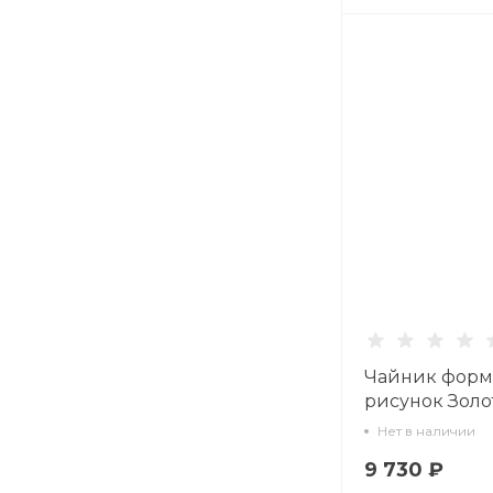
Чайник форм
рисунок Золо
арт. 80.70953.
Нет в наличии
9 730 ₽