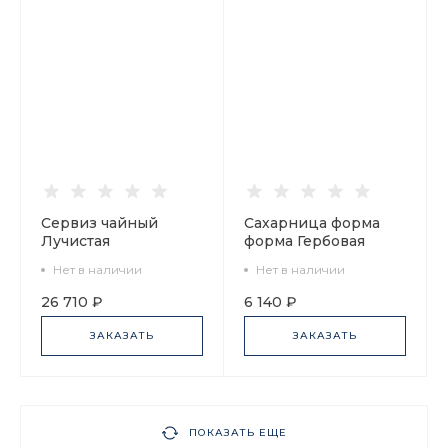
Сервиз чайный
Сахарница форма
Лучистая
форма Гербовая
Корзиночка, 6
рисунок Античный
Нет в наличии
Нет в наличии
персон 20
арт. 80.84620.00.1
предметов, арт.
26 710 ₽
6 140 ₽
81.14534.01.1
ЗАКАЗАТЬ
ЗАКАЗАТЬ
ПОКАЗАТЬ ЕЩЕ