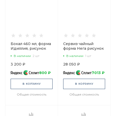
Бокал 460 мл, форма
Сервиз чайный
Идиллия, рисунок
форма Нега рисунок
Жемчужная сетка,
Платиновая лента, 6
В наличии
2 шт
В наличии
1 шт
арт. 80.02928.00.1
персон 14
предметов, арт.
3 200 ₽
28 050 ₽
81.30715.00.1
800 ₽
7013 ₽
В КОРЗИНУ
В КОРЗИНУ
Общая стоимость
Общая стоимость