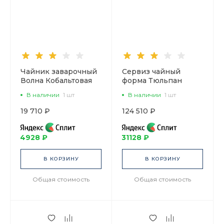
Чайник заварочный
Сервиз чайный
Волна Кобальтовая
форма Тюльпан
сетка 800 мл арт.
рисунок Русский
В наличии
1 шт
В наличии
1 шт
80.06534.00.1
лубок, 6 персон 20
предметов, арт.
19 710 ₽
124 510 ₽
81.20958.00.1
4928 ₽
31128 ₽
В КОРЗИНУ
В КОРЗИНУ
Общая стоимость
Общая стоимость