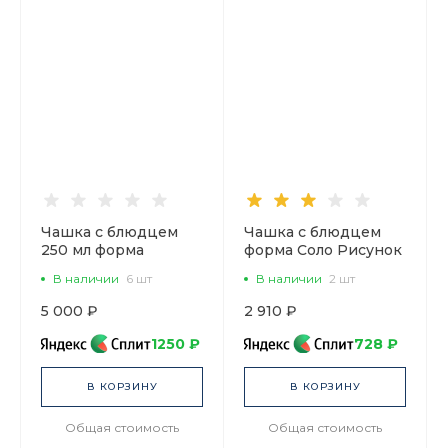
Чашка с блюдцем
Чашка с блюдцем
250 мл форма
форма Соло Рисунок
Идиллия рисунок
Monplaisir Green
В наличии
6 шт
В наличии
2 шт
Астра 1 арт
(Монплезир Грин),
81.32372.00.1
арт. 81.32898.00.1
5 000 ₽
2 910 ₽
1250 ₽
728 ₽
В КОРЗИНУ
В КОРЗИНУ
Общая стоимость
Общая стоимость