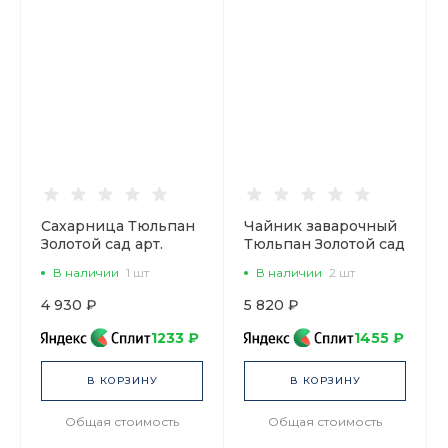
Сахарница Тюльпан
Чайник заварочный
Золотой сад арт.
Тюльпан Золотой сад
80.00009.00.1
600 мл арт.
В наличии
1 шт
В наличии
2 шт
80.00007.00.1
4 930 ₽
5 820 ₽
1233 ₽
1455 ₽
В КОРЗИНУ
В КОРЗИНУ
Общая стоимость
Общая стоимость