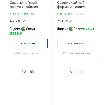
Сервиз чайный
Сервиз чайный
форма Гербовая
форма Идиллия
рисунок
рисунок Неро, на 4
В наличии
1 шт
В наличии
2 шт
Музыкальные
персоны 10
инструменты, 6
предметов, арт.
46 390 ₽
35 010 ₽
персон 14
81.32140.00.1
предметов, арт.
8753 ₽
81.28041.00.1
11598 ₽
В КОРЗИНУ
В КОРЗИНУ
Общая стоимость
Общая стоимость