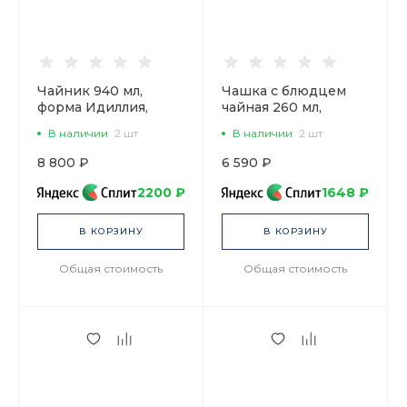
Чайник 940 мл,
Чашка с блюдцем
форма Идиллия,
чайная 260 мл,
рисунок Жемчужная
форма Юлиана,
В наличии
2 шт
В наличии
2 шт
сетка, арт.
рисунок Сетка-Блюз
80.02909.00.1
2, арт. 81.10802.00.1
8 800 ₽
6 590 ₽
2200 ₽
1648 ₽
В КОРЗИНУ
В КОРЗИНУ
Общая стоимость
Общая стоимость