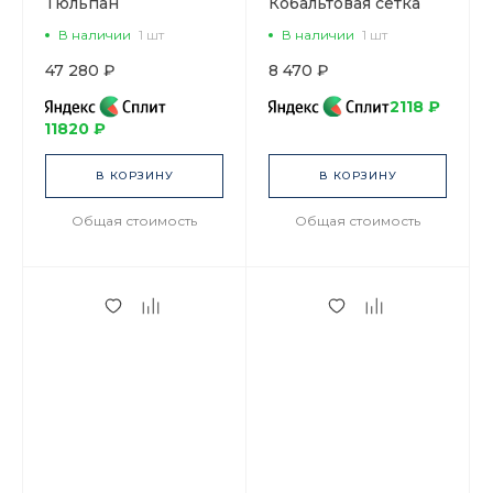
Тюльпан
Кобальтовая сетка
Кобальтовая сетка, 6
арт. 80.00234.00.1
В наличии
1 шт
В наличии
1 шт
персон 14
предметов, арт.
47 280 ₽
8 470 ₽
81.20942.00.1
2118 ₽
11820 ₽
В КОРЗИНУ
В КОРЗИНУ
Общая стоимость
Общая стоимость