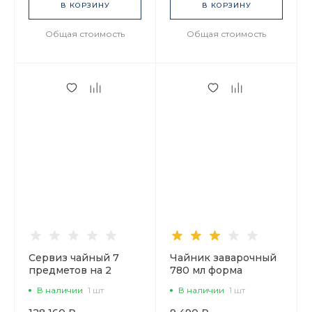
В КОРЗИНУ
В КОРЗИНУ
Общая стоимость
Общая стоимость
Сервиз чайный 7
Чайник заварочный
предметов на 2
780 мл форма
персоны, форма
Идиллия рисунок
В наличии
1 шт
В наличии
1 шт
Талисман рисунок
Сад Алисы арт.
Белый арт.
80.42107.00.1