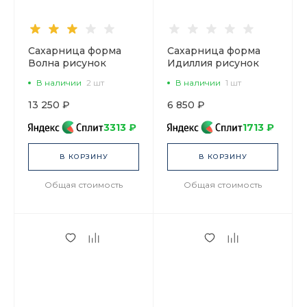
Сахарница форма
Сахарница форма
Волна рисунок
Идиллия рисунок
Кобальтовая сетка,
Азур, арт
В наличии
2 шт
В наличии
1 шт
арт. 80.06535.00.1
80.96961.00.1
13 250 ₽
6 850 ₽
3313 ₽
1713 ₽
В КОРЗИНУ
В КОРЗИНУ
Общая стоимость
Общая стоимость