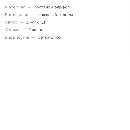
Материал
—
Костяной фарфор
Вид изделия
—
Чашка с блюдцем
Автор
—
Шуляк Г.Д.
Форма
—
Юлиана
Вид рисунка
—
Сетка-Блюз