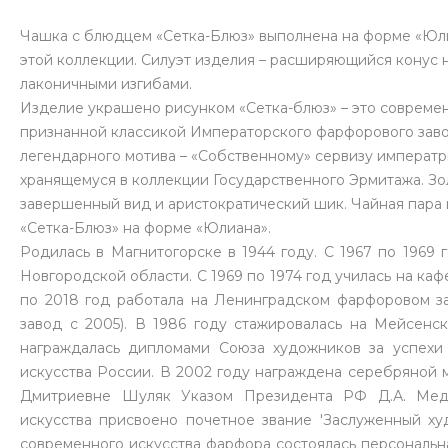
Чашка с блюдцем «Сетка-Блюз» выполнена на форме «Юл
этой коллекции. Силуэт изделия – расширяющийся конус 
лаконичными изгибами.
Изделие украшено рисунком «Сетка-блюз» – это современ
признанной классикой Императорского фарфорового завод
легендарного мотива – «Собственному» сервизу императри
хранящемуся в коллекции Государственного Эрмитажа. З
завершенный вид и аристократический шик. Чайная пара 
«Сетка-Блюз» на форме «Юлиана».
Родилась в Магнитогорске в 1944 году. С 1967 по 1969
Новгородской области. С 1969 по 1974 год училась на каф
по 2018 год работала на Ленинградском фарфоровом з
завод с 2005). В 1986 году стажировалась на Мейсен
награждалась дипломами Союза художников за успехи 
искусства России. В 2002 году награждена серебряной 
Дмитриевне Шуляк Указом Президента РФ Д.А. Медв
искусства присвоено почетное звание 'Заслуженный х
современного искусства фарфора состоялась персональн