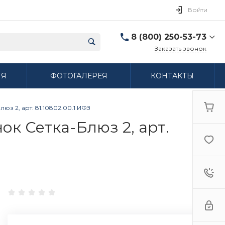
Войти
8 (800) 250-53-73
Заказать звонок
8 (800) 250-53-73
ИЯ
ФОТОГАЛЕРЕЯ
КОНТАКТЫ
г. Нижний Новгород,
ул. Сибирская дом 3
Пн-Пт: 9:00-18:00 Cб:
10:00-15:00 Вс:
з 2, арт. 81.10802.00.1 ИФЗ
Выходной
ifzfarfor@mail.ru
к Сетка-Блюз 2, арт.