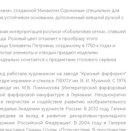
иана», созданной Михаилом Сорокиным специально для
на устойчивом основании, дополненный изящной ручкой с
ная интерпретация росписи «Кобальтовая сетка», ставшей
а. Розовый цвет отсылает к прообразу этого
цы Елизаветы Петровны, созданному в 1750-х годах и
олотые элементы и отводки придают изделиям
идеально сочетается с предметами столового сервиза
 год работала художником на заводе 'Красный фарфорист'
едре керамики и стекла в ЛВХПУ им. В. И. Мухиной. С 1976
аводе им. М.В. Ломоносова (Императорский фарфоровый
ской фарфоровой мануфактуре в Германии. Неоднократно
в творчестве и содействие развитию изобразительного
медалью Академии художеств России. В 2010 году Галине
едева за вклад в развитие декоративно-прикладного
удожник Российской Федерации'. В 2004 году в Галерее
ая выставка Галины Шуляк «Путешествие. В пространстве