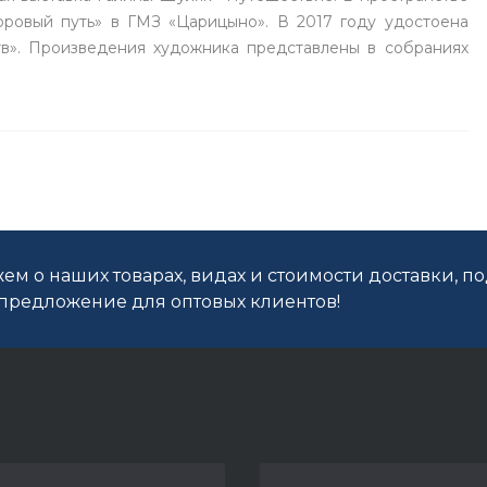
оровый путь» в ГМЗ «Царицыно». В 2017 году удостоена
в». Произведения художника представлены в собраниях
ем о наших товарах, видах и стоимости доставки, п
редложение для оптовых клиентов!