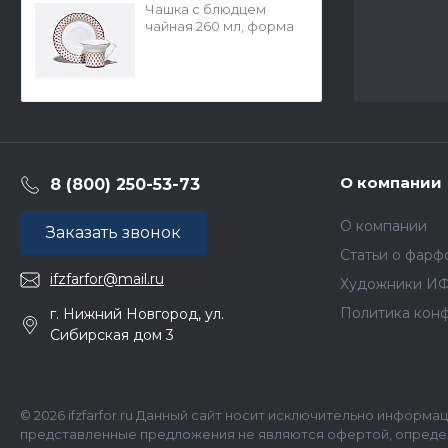
Чашка с блюдцем
чайная 260 мл, форма
Юлиана, рисунок
Сетка-Блюз 2, арт.
81.10802.00.1
О компании
8 (800) 250-53-73
О компании
Заказать звонок
Статьи о фарф
ifzfarfor@mail.ru
Художники И
Политика кон
г. Нижний Новгород, ул.
Сибирская дом 3
© 2026 ifzfarfor.ru Данный сайт носит исключительно информа
представленные предложения не являются офертой, определ