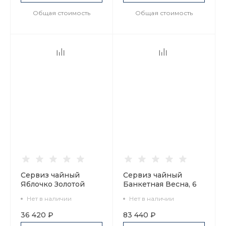
Общая стоимость
Общая стоимость
Сервиз чайный
Сервиз чайный
Яблочко Золотой
Банкетная Весна, 6
медальон, 6 персон
персон 16
Нет в наличии
Нет в наличии
20 предметов, арт.
предметов, арт.
81.21492.00.1
81.23800.00.1
36 420 ₽
83 440 ₽