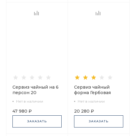
Сервиз чайный на 6
Сервиз чайный
персон 20
форма Гербовая
предметов, форма
рисунок Розариум 6
Нет в наличии
Нет в наличии
Гербовая, рисунок
персон 14
Великая Русь, арт.
предметов арт.
47 980 ₽
20 280 ₽
81.31998.00.1
81.32001.00.1
ЗАКАЗАТЬ
ЗАКАЗАТЬ