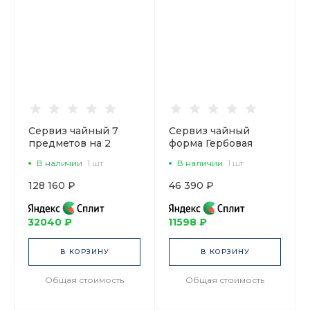
Сервиз чайный 7
Сервиз чайный
предметов на 2
форма Гербовая
персоны, форма
рисунок
В наличии
1 шт
В наличии
1 шт
Талисман рисунок
Музыкальные
Белый арт.
инструменты, 6
128 160 ₽
46 390 ₽
81.16887.00.1
персон 14
предметов, арт.
81.28041.00.1
32040 ₽
11598 ₽
В КОРЗИНУ
В КОРЗИНУ
Общая стоимость
Общая стоимость