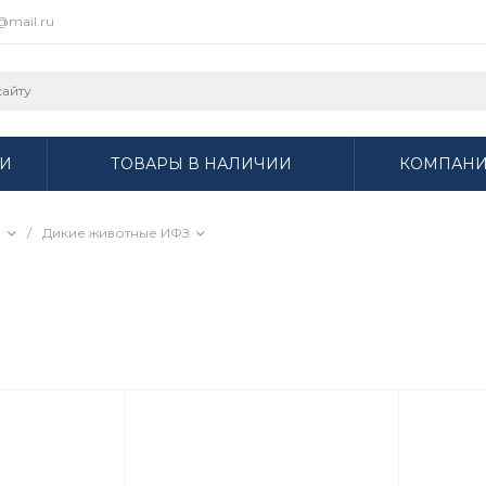
r@mail.ru
И
ТОВАРЫ В НАЛИЧИИ
КОМПАН
З
/
Дикие животные ИФЗ