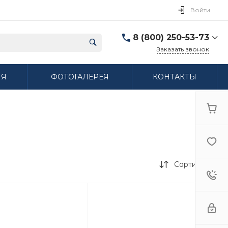
Войти
8 (800) 250-53-73
Заказать звонок
8 (800) 250-53-73
ИЯ
ФОТОГАЛЕРЕЯ
КОНТАКТЫ
г. Нижний Новгород,
ул. Сибирская дом 3
Пн-Пт: 9:00-18:00 Cб:
10:00-15:00 Вс:
Выходной
ifzfarfor@mail.ru
Сортировка