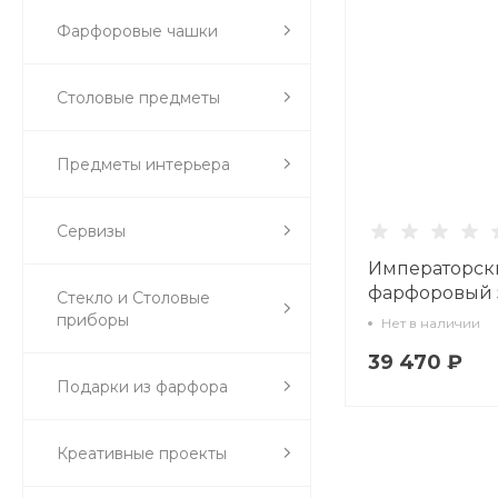
Фарфоровые чашки
Столовые предметы
Предметы интерьера
Сервизы
Императорск
фарфоровый 
Стекло и Столовые
Скульптура Г
приборы
Нет в наличии
Белый арт. 82.
39 470 ₽
Подарки из фарфора
Креативные проекты