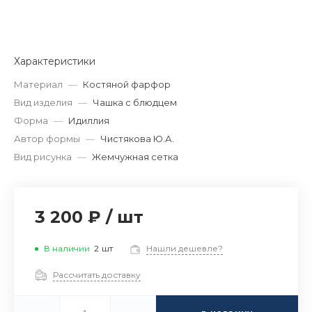
Характеристики
Материал
—
Костяной фарфор
Вид изделия
—
Чашка с блюдцем
Форма
—
Идиллия
Автор формы
—
Чистякова Ю.А.
Вид рисунка
—
Жемчужная сетка
3 200 ₽
/
шт
В наличии
2
шт
Нашли дешевле?
Рассчитать доставку