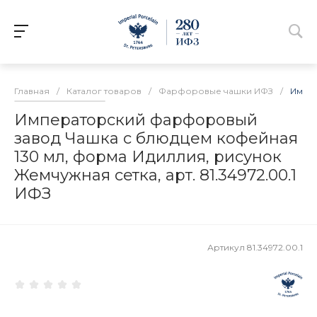
Главная
/
Каталог товаров
/
Фарфоровые чашки ИФЗ
/
Импер
Императорский фарфоровый
завод Чашка с блюдцем кофейная
130 мл, форма Идиллия, рисунок
Жемчужная сетка, арт. 81.34972.00.1
ИФЗ
Артикул
81.34972.00.1