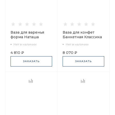
Ваза для варенья
Ваза для конфет
форма Наташа
Банкетная Классика
рисунок Золотая
Петербурга арт.
Нет в наличии
Нет в наличии
лента арт.
80.60997.00.1
80.05473.00.1
4 810 ₽
8 070 ₽
ЗАКАЗАТЬ
ЗАКАЗАТЬ