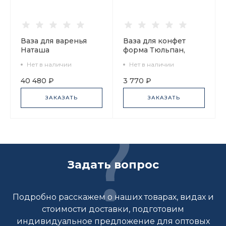
Ваза для варенья
Ваза для конфет
Наташа
форма Тюльпан,
Фантастические
рисунок Сетка-Блюз,
Нет в наличии
Нет в наличии
бабочки арт.
арт 80.50209.00.1
80.01359.00.1
40 480 ₽
3 770 ₽
ЗАКАЗАТЬ
ЗАКАЗАТЬ
Задать вопрос
Подробно расскажем о наших товарах, видах и
стоимости доставки, подготовим
индивидуальное предложение для оптовых