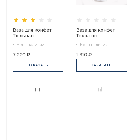
Ваза для конфет
Ваза для конфет
Тюльпан
Тюльпан
Кобальтовая сетка
Белоснежка арт.
Нет в наличии
Нет в наличии
арт. 80.04258.00.1
80.06882.00.1
7 220 ₽
1 310 ₽
ЗАКАЗАТЬ
ЗАКАЗАТЬ