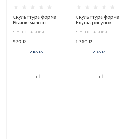
Скульптура форма
Скульптура форма
Бычок-малыш
Клуша рисунок
рисунок Рыжий арт.
Вечерело арт.
Нет в наличии
Нет в наличии
82.63993.00.1
82.85144.00.1
970 ₽
1 360 ₽
ЗАКАЗАТЬ
ЗАКАЗАТЬ