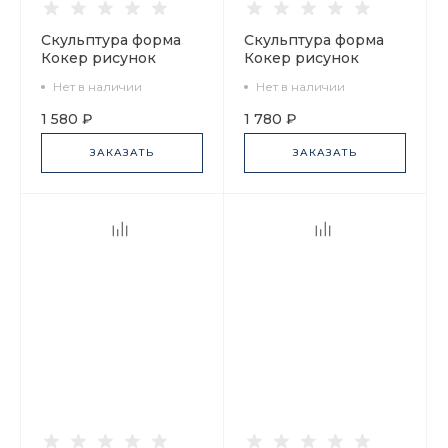
Скульптура форма
Скульптура форма
Кокер рисунок
Кокер рисунок
Вечерело арт.
Узорчатый арт.
Нет в наличии
Нет в наличии
82.85143.00.1
82.85103.00.1
1 580 ₽
1 780 ₽
ЗАКАЗАТЬ
ЗАКАЗАТЬ