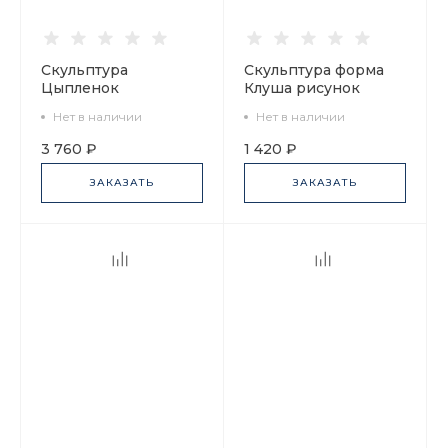
Скульптура
Скульптура форма
Цыпленок
Клуша рисунок
Гнездышкин арт.
Узорчатая арт.
Нет в наличии
Нет в наличии
82.81390.00.1
82.85104.00.1
3 760 ₽
1 420 ₽
ЗАКАЗАТЬ
ЗАКАЗАТЬ