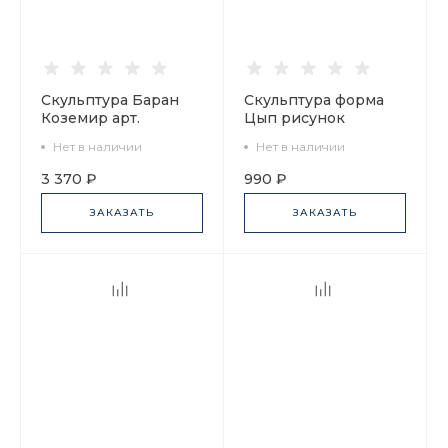
Скульптура Баран
Скульптура форма
Коземир арт.
Цып рисунок
82.80432.00.1
Узорчик арт.
Нет в наличии
Нет в наличии
82.85105.00.1
3 370 ₽
990 ₽
ЗАКАЗАТЬ
ЗАКАЗАТЬ