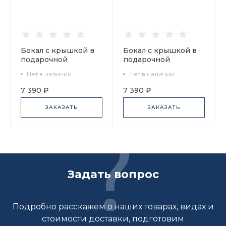
Бокал с крышкой в
Бокал с крышкой в
подарочной
подарочной
упаковке, форма Top.
упаковке, форма Top.
Нет в наличии
Нет в наличии
рисунок Путь на
рисунок Яхта Алые
Север, арт.
паруса, арт.
7 390 ₽
7 390 ₽
81.32934.00.1
81.32935.00.1
ЗАКАЗАТЬ
ЗАКАЗАТЬ
Задать вопрос
Подробно расскажем о наших товарах, видах и
стоимости доставки, подготовим