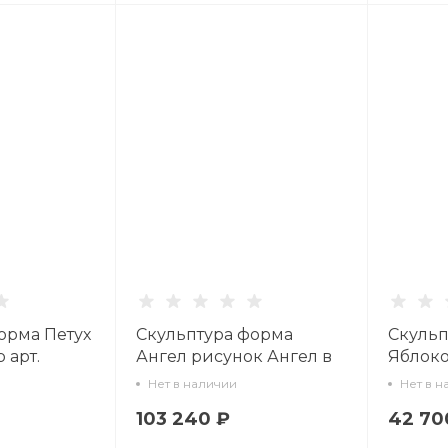
орма Петух
Скульптура форма
Скульп
 арт.
Ангел рисунок Ангел в
Яблок
красном арт.
Белый а
Нет в наличии
Нет в н
82.53695.00.1
103 240 ₽
42 70