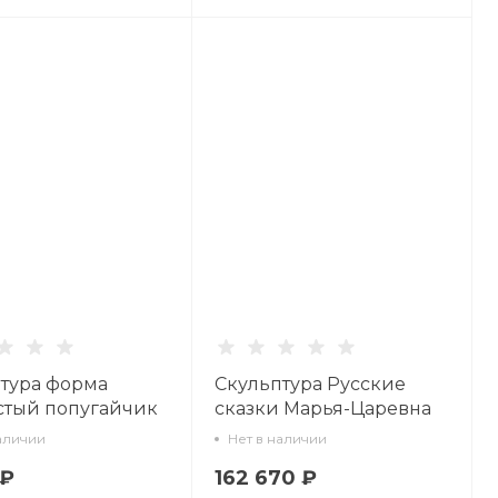
тура форма
Скульптура Русские
стый попугайчик
сказки Марья-Царевна
к Гоша арт.
арт. 62.05568.00.5
аличии
Нет в наличии
3.00.1
 ₽
162 670 ₽