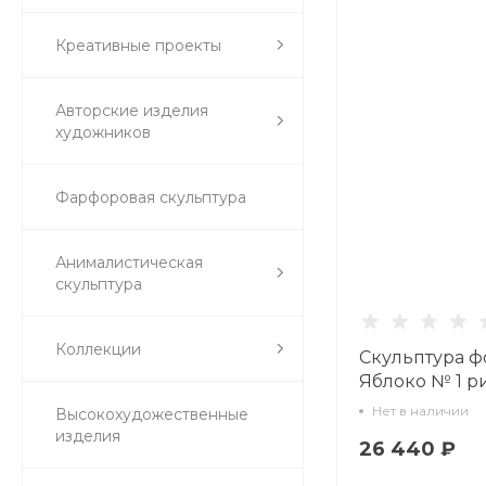
Креативные проекты
Авторские изделия
художников
Фарфоровая скульптура
Анималистическая
скульптура
Коллекции
Скульптура 
Яблоко № 1 р
Зеленое арт.
Нет в наличии
Высокохудожественные
60.03384.00.5
изделия
26 440 ₽