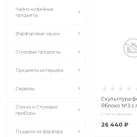
Чайно-кофейные
предметы
Фарфоровые чашки
Столовые предметы
Предметы интерьера
Сервизы
Скульптура 
Яблоко №3 с 
Стекло и Столовые
рисунок Желт
приборы
Нет в наличии
золотом арт.
26 440 ₽
62.03398.00.5
Подарки из фарфора