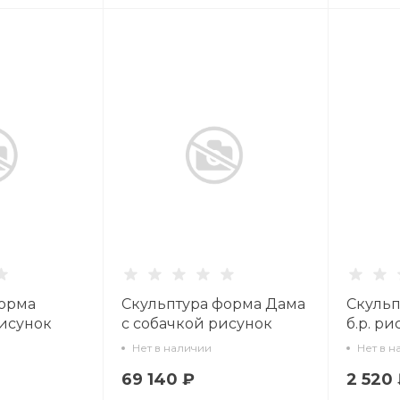
форма
Скульптура форма Дама
Скульп
исунок
с собачкой рисунок
б.р. ри
Путешествие в СПб арт.
82.5423
Нет в наличии
Нет в н
62.09566.00.5
69 140 ₽
2 520