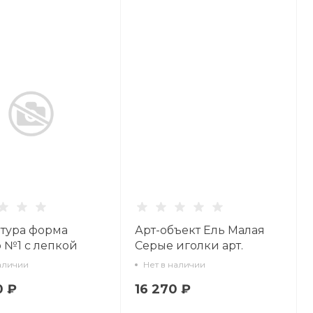
тура форма
Арт-объект Ель Малая
 №1 с лепкой
Серые иголки арт.
к Зелено-
62.08485.00.1
аличии
Нет в наличии
е арт.
0 ₽
16 270 ₽
3.00.5