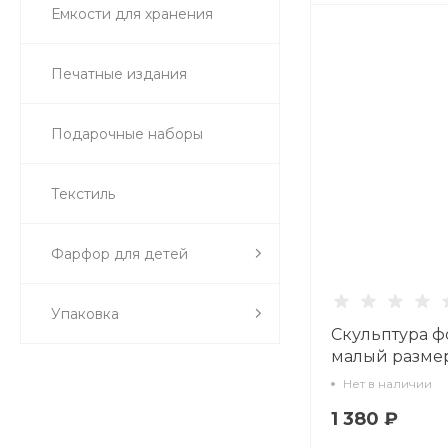
Емкости для хранения
Печатные издания
Подарочные наборы
Текстиль
Фарфор для детей
Упаковка
Скульптура ф
малый размер
82.54077.00.1
Нет в наличии
1 380 ₽