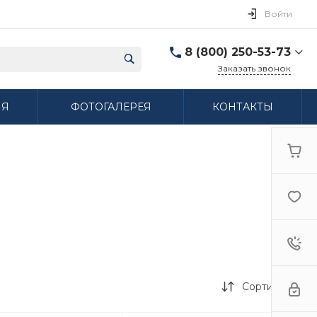
Войти
8 (800) 250-53-73
Заказать звонок
8 (800) 250-53-73
ИЯ
ФОТОГАЛЕРЕЯ
КОНТАКТЫ
г. Нижний Новгород,
ул. Сибирская дом 3
Пн-Пт: 9:00-18:00 Cб:
10:00-15:00 Вс:
Выходной
ifzfarfor@mail.ru
Сортировка