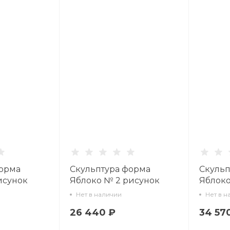
форма
Скульптура форма
Скульп
исунок
Яблоко № 2 рисунок
Яблоко
Зеленое арт.
рисуно
Нет в наличии
Нет в н
60.03666.00.5
красно
26 440 ₽
34 57
62.0476