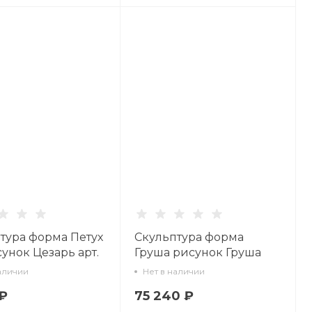
тура форма Петух
Скульптура форма
сунок Цезарь арт.
Груша рисунок Груша
1.00.1
№2 арт. 62.02311.00.5
аличии
Нет в наличии
 ₽
75 240 ₽