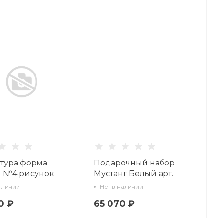
тура форма
Подарочный набор
о №4 рисунок
Мустанг Белый арт.
рт. 62.03403.00.1
81.22775.00.1
аличии
Нет в наличии
0 ₽
65 070 ₽