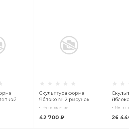
форма
Скульптура форма
Скульп
лепкой
Яблоко № 2 рисунок
Яблоко
ое с
Белый арт. 60.03663.00.1
Красно
Нет в наличии
Нет в н
60.0366
42 700 ₽
26 44