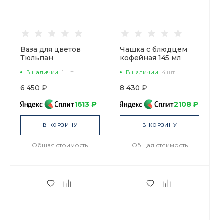
Ваза для цветов
Чашка с блюдцем
Тюльпан
кофейная 145 мл
Кобальтовая сетка
форма Юлия
В наличии
1 шт
В наличии
4 шт
арт. 80.04257.00.1
рисунок Кобальтовая
сетка арт.
6 450 ₽
8 430 ₽
81.20119.00.1
1613 ₽
2108 ₽
В КОРЗИНУ
В КОРЗИНУ
Общая стоимость
Общая стоимость