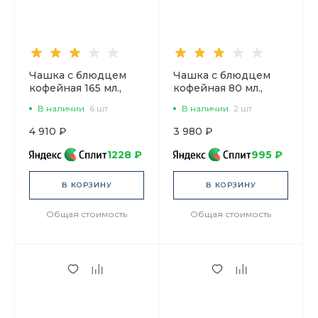
Чашка с блюдцем
Чашка с блюдцем
кофейная 165 мл.,
кофейная 80 мл.,
форма Майская,
форма Черный кофе,
В наличии
6 шт
В наличии
2 шт
рисунок Кобальтовая
рисунок Кобальтовая
сетка арт.
сетка арт.
4 910 ₽
3 980 ₽
81.14574.00.1
81.14569.00.1
1228 ₽
995 ₽
В КОРЗИНУ
В КОРЗИНУ
Общая стоимость
Общая стоимость