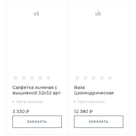
Салфетка льняная с
Ваза
вышивкой 32х32 арт.
Цилиндрическая
41.00299.01
Кобальтовая сетка
Нет в наличии
Нет в наличии
арт. 80.07398.00.1
3 330 ₽
12 380 ₽
ЗАКАЗАТЬ
ЗАКАЗАТЬ