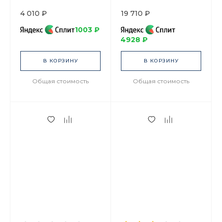
Серебристая арт.
80.06534.00.1
14.01064.02
4 010 ₽
19 710 ₽
1003 ₽
4928 ₽
В КОРЗИНУ
В КОРЗИНУ
Общая стоимость
Общая стоимость