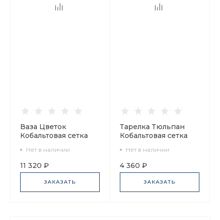
Ваза Цветок
Тарелка Тюльпан
Кобальтовая сетка
Кобальтовая сетка
арт. 80.74815.00.1
240 мм арт.
Нет в наличии
Нет в наличии
80.50012.00.1
11 320 ₽
4 360 ₽
ЗАКАЗАТЬ
ЗАКАЗАТЬ