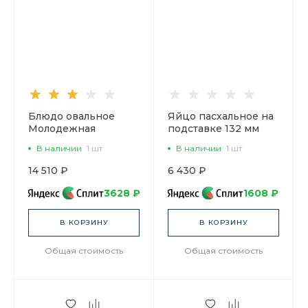
Блюдо овальное
Яйцо пасхальное на
Молодежная
подставке 132 мм
Кобальтовая сетка
рисунок Кобальтовая
В наличии
1 шт
В наличии
1 шт
350 мм арт.
сетка арт.
80.07111.00.1
80.07117.00.1
14 510 ₽
6 430 ₽
3628 ₽
1608 ₽
В КОРЗИНУ
В КОРЗИНУ
Общая стоимость
Общая стоимость