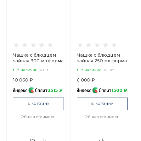
Чашка с блюдцем
Чашка с блюдцем
чайная 300 мл форма
чайная 250 мл форма
Купольная рисунок
Тюльпан рисунок
В наличии
4 шт
В наличии
10 шт
Кобальтовая сетка
Кобальтовая сетка
арт. 81.18456.00.1
арт. 81.10105.00.1
10 060 ₽
6 000 ₽
2515 ₽
1500 ₽
В КОРЗИНУ
В КОРЗИНУ
Общая стоимость
Общая стоимость