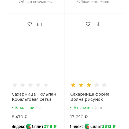
Общая стоимость
Общая стоимость
Сахарница Тюльпан
Сахарница форма
Кобальтовая сетка
Волна рисунок
арт. 80.00234.00.1
Кобальтовая сетка,
В наличии
1 шт
В наличии
2 шт
арт. 80.06535.00.1
8 470 ₽
13 250 ₽
2118 ₽
3313 ₽