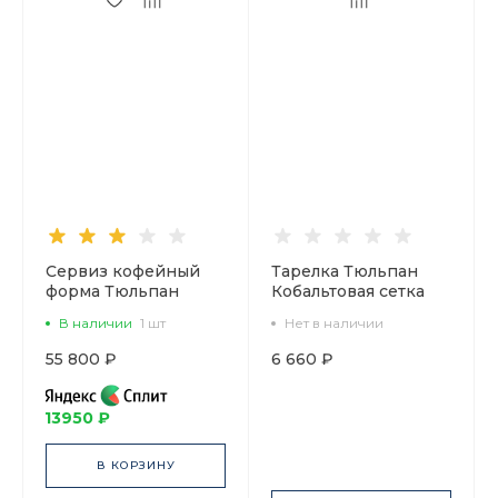
Сервиз кофейный
Тарелка Тюльпан
форма Тюльпан
Кобальтовая сетка
рисунок Кобальтовая
270 мм арт.
В наличии
1 шт
Нет в наличии
сетка, 6 персон 20
80.00533.00.1
предметов, арт.
55 800 ₽
6 660 ₽
81.20944.00.1
13950 ₽
В КОРЗИНУ