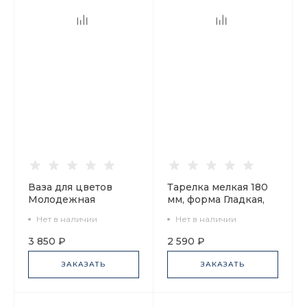
Ваза для цветов
Тарелка мелкая 180
Молодежная
мм, форма Гладкая,
Кобальтовая сетка
рисунок Кобальтовая
Нет в наличии
Нет в наличии
арт. 80.07114.00.1
сетка, артикул
80.08689.00.1
3 850 ₽
2 590 ₽
ЗАКАЗАТЬ
ЗАКАЗАТЬ