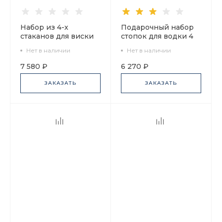
Набор из 4-х
Подарочный набор
стаканов для виски
стопок для водки 4
220 мл Кобальтовая
шт, рисунок
Нет в наличии
Нет в наличии
сетка арт. 14.11003.07
Кобальтовая сетка
арт. 14.11006.07
7 580 ₽
6 270 ₽
ЗАКАЗАТЬ
ЗАКАЗАТЬ