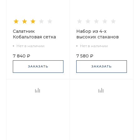
Салатник
Набор из 4-х
Кобальтовая сетка
высоких стаканов
арт. 14.01057.07
Кобальтовая сетка
Нет в наличии
Нет в наличии
300 мл арт.
14.11004.07
7 840 ₽
7 580 ₽
ЗАКАЗАТЬ
ЗАКАЗАТЬ