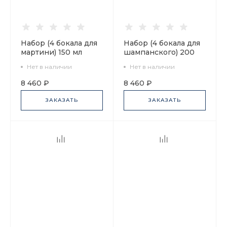
Набор (4 бокала для
Набор (4 бокала для
мартини) 150 мл
шампанского) 200
Кобальтовая сетка
мл, Кобальтовая
Нет в наличии
Нет в наличии
арт. 14.11002.07
сетка арт. 14.11005.07
8 460 ₽
8 460 ₽
ЗАКАЗАТЬ
ЗАКАЗАТЬ