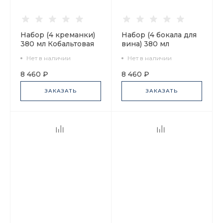
Набор (4 креманки)
Набор (4 бокала для
380 мл Кобальтовая
вина) 380 мл
сетка арт. 14.11000.07
Кобальтовая сетка
Нет в наличии
Нет в наличии
арт. 14.11001.07
8 460 ₽
8 460 ₽
ЗАКАЗАТЬ
ЗАКАЗАТЬ