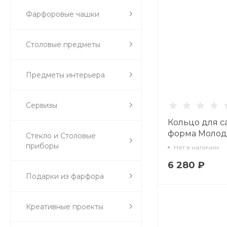
Фарфоровые чашки
Столовые предметы
Предметы интерьера
Сервизы
Кольцо для с
форма Молод
Стекло и Столовые
рисунок Вос
приборы
Нет в наличии
арт 80.59842.0
6 280 ₽
Подарки из фарфора
Креативные проекты