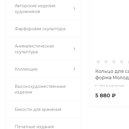
Авторские изделия
художников
Фарфоровая скульптура
Анималистическая
скульптура
Коллекции
Кольцо для с
форма Молод
рисунок Гур
Нет в наличии
Высокохудожественные
сервиз, арт. 8
изделия
5 880 ₽
Емкости для хранения
Печатные издания