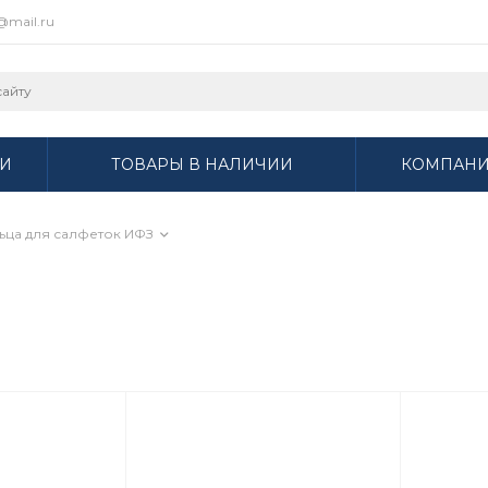
r@mail.ru
И
ТОВАРЫ В НАЛИЧИИ
КОМПАН
ьца для салфеток ИФЗ