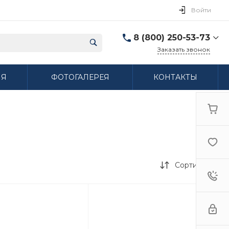
Войти
8 (800) 250-53-73
Заказать звонок
8 (800) 250-53-73
ИЯ
ФОТОГАЛЕРЕЯ
КОНТАКТЫ
г. Нижний Новгород,
ул. Сибирская дом 3
Пн-Пт: 9:00-18:00 Cб:
10:00-15:00 Вс:
Выходной
ifzfarfor@mail.ru
Сортировка