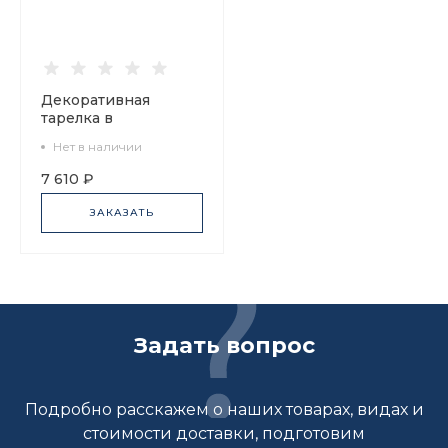
Декоративная
тарелка в
подарочной
Нет в наличии
упаковке 300 мм,
форма Восточная
7 610 ₽
рисунок Tattoo
Dragon (Татуировка
ЗАКАЗАТЬ
Дракон) арт.
81.31626.00.1
Задать вопрос
Подробно расскажем о наших товарах, видах и
стоимости доставки, подготовим