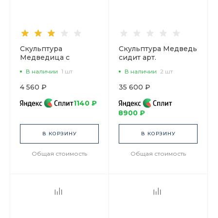
Скульптура
Скульптура Медведь
Медведица с
сидит арт.
медвежонком малый
82.00977.00.1
В наличии
1 шт
В наличии
2 шт
размер арт.
82.75065.00.1
4 560 ₽
35 600 ₽
1140 ₽
8900 ₽
В КОРЗИНУ
В КОРЗИНУ
Общая стоимость
Общая стоимость