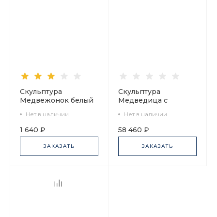
Скульптура
Скульптура
Медвежонок белый
Медведица с
арт. 82.00976.00.1
медвежонком
Нет в наличии
Нет в наличии
большой размер арт.
82.68014.00.1
1 640 ₽
58 460 ₽
ЗАКАЗАТЬ
ЗАКАЗАТЬ