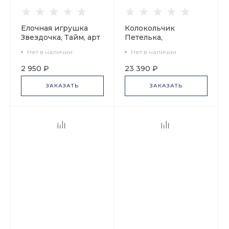
Елочная игрушка
Колокольчик
Звездочка, Тайм, арт
Петелька,
60.16085.00.1
Новогодний арт
Нет в наличии
Нет в наличии
60.02817.00.2
2 950 ₽
23 390 ₽
ЗАКАЗАТЬ
ЗАКАЗАТЬ