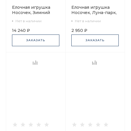
Елочная игрушка
Елочная игрушка
Носочек, Зимний
Носочек, Луна-парк,
вечер, арт
арт 60.16088.00.1
Нет в наличии
Нет в наличии
60.07615.00.1
14 240 ₽
2 950 ₽
ЗАКАЗАТЬ
ЗАКАЗАТЬ