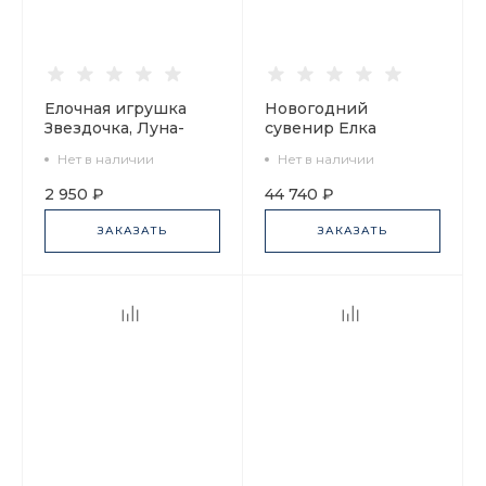
Елочная игрушка
Новогодний
Звездочка, Луна-
сувенир Елка
парк, арт
Пирамидка, арт
Нет в наличии
Нет в наличии
60.16090.00.1
60.21768.00.1
2 950 ₽
44 740 ₽
ЗАКАЗАТЬ
ЗАКАЗАТЬ