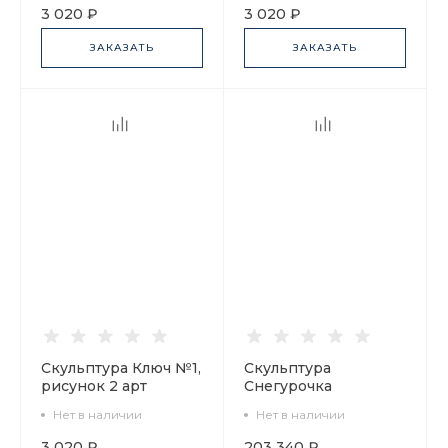
3 020 ₽
3 020 ₽
ЗАКАЗАТЬ
ЗАКАЗАТЬ
Скульптура Ключ №1,
Скульптура
рисунок 2 арт
Снегурочка
62.01341.00.1
Снежинка, арт
Нет в наличии
Нет в наличии
62.14571.00.1
3 020 ₽
203 340 ₽