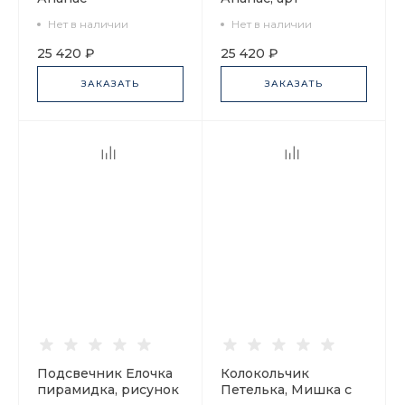
Экзотический, арт
60.14691.00.1
Нет в наличии
Нет в наличии
60.14692.00.1
25 420 ₽
25 420 ₽
ЗАКАЗАТЬ
ЗАКАЗАТЬ
Подсвечник Елочка
Колокольчик
пирамидка, рисунок
Петелька, Мишка с