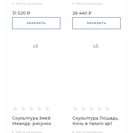
Золотой, арт
балалайкой арт
Нет в наличии
Нет в наличии
60.15274.00.5
60.01374.00.1
31 520 ₽
26 440 ₽
ЗАКАЗАТЬ
ЗАКАЗАТЬ
Скульптура Змей
Скульптура Лошадь,
Меандр, рисунок
Конь в пальто арт
Квилт, арт
62.07254.00.1
Нет в наличии
Нет в наличии