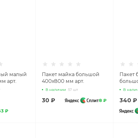
ный малый
Пакет майка большой
Пакет
м арт.
400х800 мм арт.
большо
14.20010.01
мм арт.
т
В наличии
57 шт
В нали
30 ₽
340 ₽
8 ₽
63 ₽