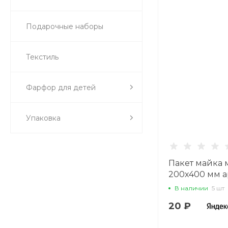
Подарочные наборы
Текстиль
Фарфор для детей
Упаковка
Пакет майка
200х400 мм а
14.20016.01
В наличии
5 шт
20 ₽