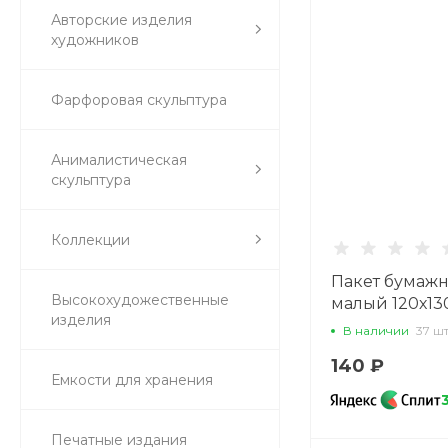
Авторские изделия
художников
Фарфоровая скульптура
Анималистическая
скульптура
Коллекции
Пакет бумаж
Высокохудожественные
малый 120х13
изделия
арт. 14.00950.
В наличии
37 ш
140 ₽
Емкости для хранения
Печатные издания