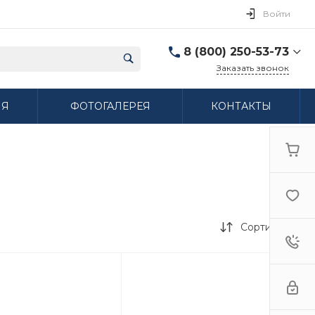
Войти
8 (800) 250-53-73
Заказать звонок
8 (800) 250-53-73
ИЯ
ФОТОГАЛЕРЕЯ
КОНТАКТЫ
г. Нижний Новгород,
ул. Сибирская дом 3
Пн-Пт: 9:00-18:00 Cб:
10:00-15:00 Вс:
Выходной
ifzfarfor@mail.ru
Сортировка