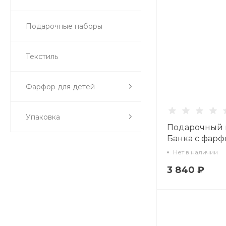
Подарочные наборы
Текстиль
Фарфор для детей
Упаковка
Подарочный 
Банка с фар
крышкой Кро
Нет в наличии
арт. 14.10078.
3 840 ₽