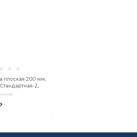
а плоская 200 мм,
Стандартная-2,
к Сад Алисы
аличии
-серый, арт
₽
3.00.1