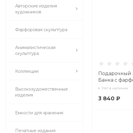
Авторские изделия
художников
Фарфоровая скульптура
Анималистическая
скульптура
Коллекции
Подарочный 
Банка с фар
крышкой Кр
Нет в наличии
Высокохудожественные
изумруд арт. 
изделия
3 840 ₽
Емкости для хранения
Печатные издания