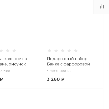
асхальное на
Подарочный набор
вке, рисунок
Банка с фарфоровой
арт 80.91303.00.1
крышкой Кролик
аличии
Нет в наличии
изумруд арт. 14.10075.07
 ₽
3 260 ₽