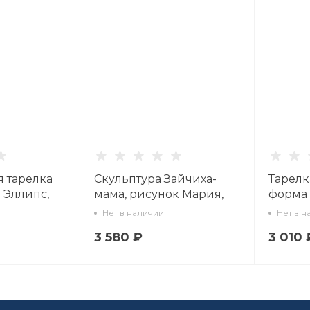
 тарелка
Скульптура Зайчиха-
Тарелк
 Эллипс,
мама, рисунок Мария,
форма 
е 1, арт
арт. 82.46448.00.1
рисуно
Нет в наличии
Нет в н
светло
3 580 ₽
3 010 
80.4857