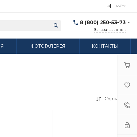
Войти
8 (800) 250-53-73
Заказать звонок
8 (800) 250-53-73
ИЯ
ФОТОГАЛЕРЕЯ
КОНТАКТЫ
г. Нижний Новгород,
ул. Сибирская дом 3
Пн-Пт: 9:00-18:00 Cб:
10:00-15:00 Вс:
Выходной
ifzfarfor@mail.ru
Сортировка