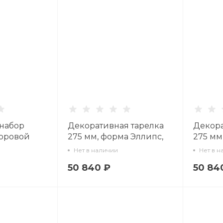
набор
Декоративная тарелка
Декора
форовой
275 мм, форма Эллипс,
275 мм
лик золото
рисунок Прекрасный
рисун
Нет в наличии
Нет в н
07
сад.Мак, арт 60.10480.00.1
сад арт
50 840 ₽
50 84