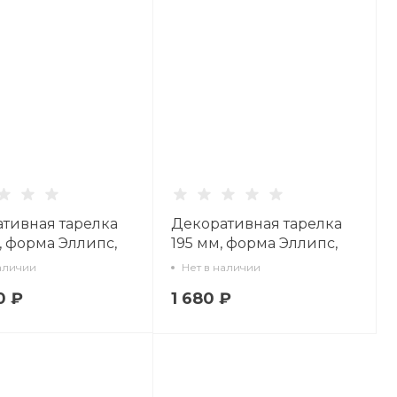
тивная тарелка
Декоративная тарелка
, форма Эллипс,
195 мм, форма Эллипс,
ок Прекрасный
рисунок Святые 7, арт
аличии
Нет в наличии
 60.10479.00.1
80.93878.00.1
0 ₽
1 680 ₽