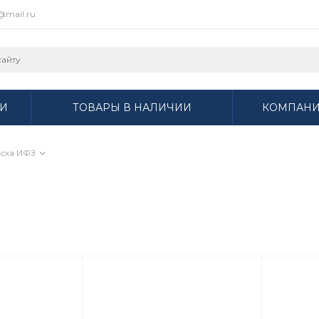
r@mail.ru
И
ТОВАРЫ В НАЛИЧИИ
КОМПАН
сха ИФЗ