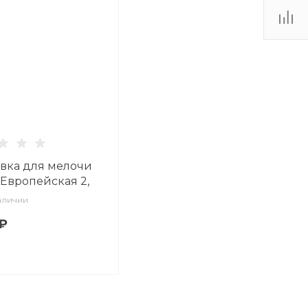
вка для мелочи
Европейская 2,
к Элегант арт
аличии
3.00.1
 ₽