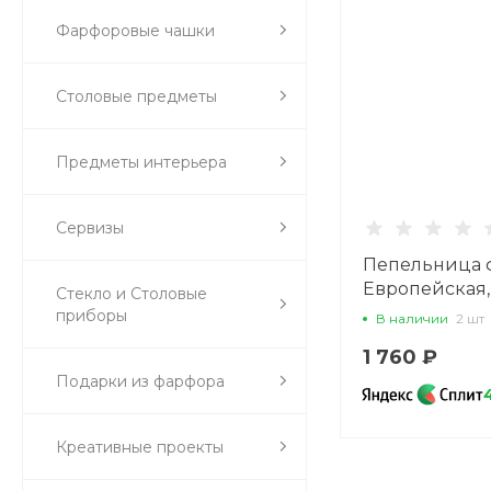
Фарфоровые чашки
Столовые предметы
Предметы интерьера
Сервизы
Пепельница 
Европейская,
Стекло и Столовые
Элегант арт 80
приборы
В наличии
2 шт
1 760 ₽
Подарки из фарфора
Креативные проекты