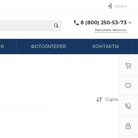
Войти
8 (800) 250-53-73
Заказать звонок
8 (800) 250-53-73
ИЯ
ФОТОГАЛЕРЕЯ
КОНТАКТЫ
г. Нижний Новгород,
ул. Сибирская дом 3
Пн-Пт: 9:00-18:00 Cб:
10:00-15:00 Вс:
Выходной
ifzfarfor@mail.ru
Сортировка