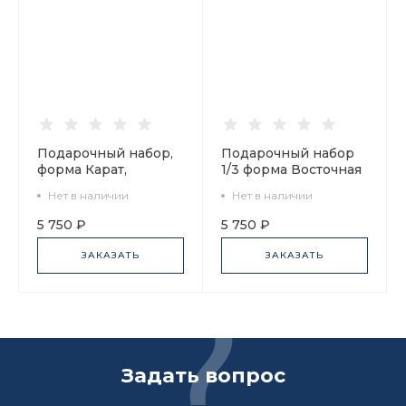
Подарочный набор,
Подарочный набор
форма Карат,
1/3 форма Восточная
рисунок Веселый
рисунок Дружная
Нет в наличии
Нет в наличии
Денек, арт
семейка, арт.
81.30130.00.1
81.32843.00.1
5 750 ₽
5 750 ₽
ЗАКАЗАТЬ
ЗАКАЗАТЬ
Задать вопрос