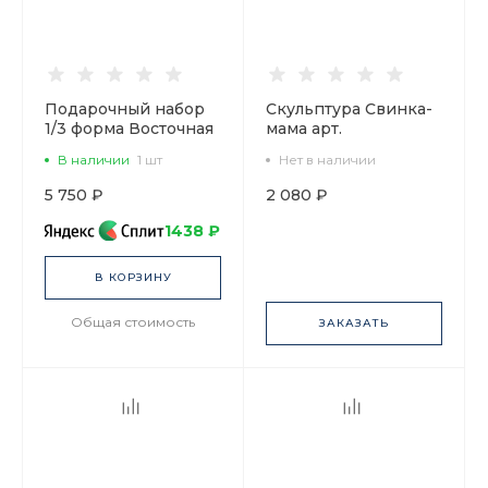
Подарочный набор
Скульптура Свинка-
1/3 форма Восточная
мама арт.
рисунок На ферме,
82.58827.00.1
В наличии
1 шт
Нет в наличии
арт. 81.32842.00.1
5 750 ₽
2 080 ₽
1438 ₽
В КОРЗИНУ
Общая стоимость
ЗАКАЗАТЬ