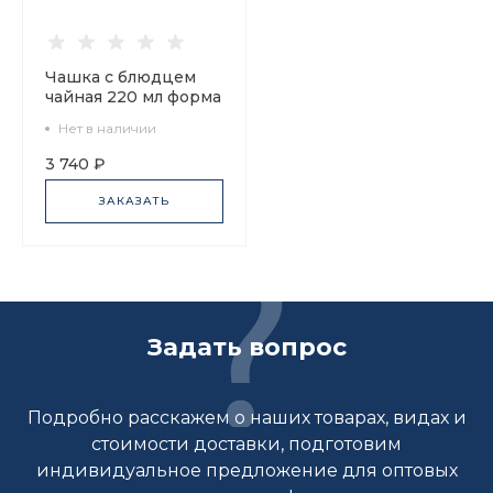
Чашка с блюдцем
чайная 220 мл форма
Банкетная рисунок
Нет в наличии
Северная Аврора
арт. 81.23155.00.1
3 740 ₽
ЗАКАЗАТЬ
Задать вопрос
Подробно расскажем о наших товарах, видах и
стоимости доставки, подготовим
индивидуальное предложение для оптовых