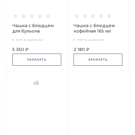
Чашка с блюдцем
Чашка с блюдцем
для бульона
кофейная 165 мл
Гербовая
форма Майская
Нет в наличии
Нет в наличии
Замоскворечье арт.
рисунок До
81.23956.00.1
свидания Петербург
5 350 ₽
2 180 ₽
4 арт. 81.15604.00.1
ЗАКАЗАТЬ
ЗАКАЗАТЬ