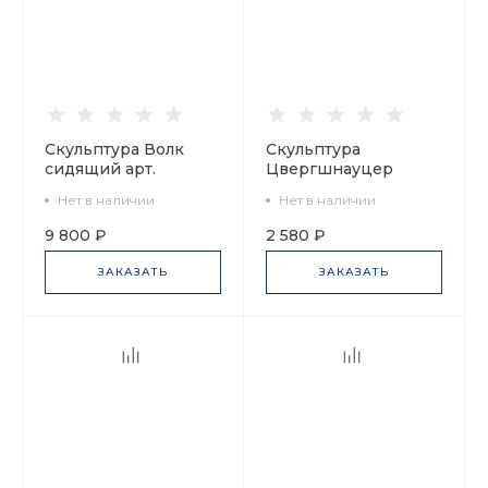
Скульптура Волк
Скульптура
сидящий арт.
Цвергшнауцер
82.06370.00.1
сидящий Нора арт.
Нет в наличии
Нет в наличии
82.82962.00.1
9 800 ₽
2 580 ₽
ЗАКАЗАТЬ
ЗАКАЗАТЬ