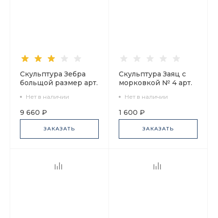
Скульптура Зебра
Скульптура Заяц с
больщой размер арт.
морковкой № 4 арт.
82.02814.00.1
82.01965.00.1
Нет в наличии
Нет в наличии
9 660 ₽
1 600 ₽
ЗАКАЗАТЬ
ЗАКАЗАТЬ