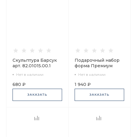
Скульптура Барсук
Подарочный набор
арт. 82.01015.00.1
форма Премиум
рисунок Чайная
Нет в наличии
Нет в наличии
симфония арт.
81.25806.00.1
680 ₽
1 940 ₽
ЗАКАЗАТЬ
ЗАКАЗАТЬ