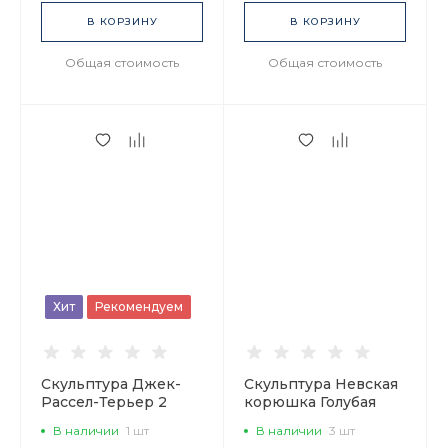
В КОРЗИНУ
В КОРЗИНУ
Общая стоимость
Общая стоимость
Хит
Рекомендуем
Скульптура Джек-
Скульптура Невская
Рассел-Терьер 2
корюшка Голубая
Микки арт.
волна, арт.
В наличии
1 шт
В наличии
3 шт
82.80394.00.1
82.50075.00.1