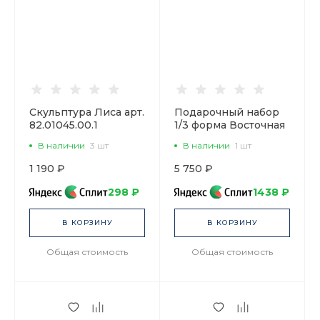
Скульптура Лиса арт.
Подарочный набор
82.01045.00.1
1/3 форма Восточная
рисунок На ферме,
В наличии
3 шт
В наличии
1 шт
арт. 81.32842.00.1
1 190 ₽
5 750 ₽
298 ₽
1438 ₽
В КОРЗИНУ
В КОРЗИНУ
Общая стоимость
Общая стоимость