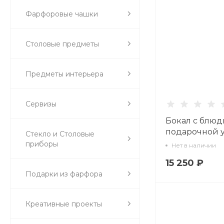
Фарфоровые чашки
Столовые предметы
Предметы интерьера
Сервизы
Бокал с блюд
подарочной у
Стекло и Столовые
форма Гранд,
приборы
Нет в наличии
Маршалы по
15 250 ₽
Василевский А
Подарки из фарфора
81.33242.00.1
Креативные проекты