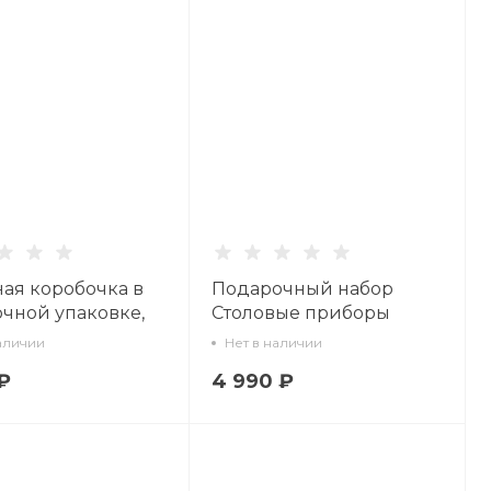
ная коробочка в
Подарочный набор
чной упаковке,
Столовые приборы
Круглая, рисунок
Дружная семейка, арт
аличии
Нет в наличии
 заповедная, арт
14.12016.01
₽
4 990 ₽
2.00.1