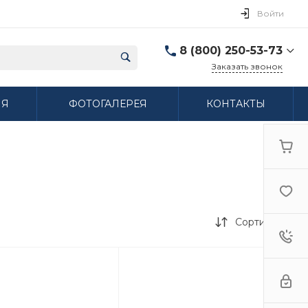
Войти
8 (800) 250-53-73
Заказать звонок
8 (800) 250-53-73
ИЯ
ФОТОГАЛЕРЕЯ
КОНТАКТЫ
г. Нижний Новгород,
ул. Сибирская дом 3
Пн-Пт: 9:00-18:00 Cб:
10:00-15:00 Вс:
Выходной
ifzfarfor@mail.ru
Сортировка