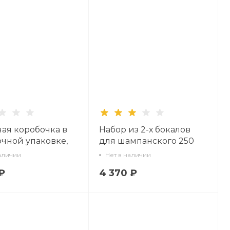
ная коробочка в
Набор из 2-х бокалов
чной упаковке,
для шампанского 250
Круглая, рисунок
мл, в подарочной
аличии
Нет в наличии
ха сибирская,
упаковке, рисунок
₽
4 370 ₽
33950.00.1
Календа арт 14.11462.07