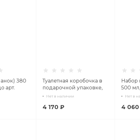
манок) 380
Туалетная коробочка в
Набор 
о арт.
подарочной упаковке,
500 мл
форма Круглая, рисунок
упаков
Нет в наличии
Нет в н
Можжевельник
Календа
4 170 ₽
4 060
ароматный, арт
81.33955.00.1