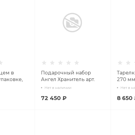
цем в
Подарочный набор
Тарелк
паковке,
Ангел Хранитель арт.
270 мм
 рисунок
81.24043.00.1
упаков
Нет в наличии
Нет в н
беды
Европе
72 450 ₽
8 650
.В., арт.
Марша
Жуков Г
81.3350