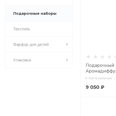
Подарочные наборы
Текстиль
Фарфор для детей
Упаковка
Подарочный 
Аромадиффу
Скарллетт, ар
Нет в наличии
Ванильный ке
9 050 ₽
81.33451.00.1