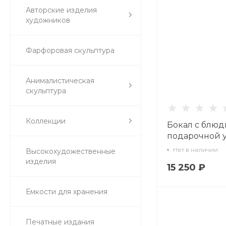
Авторские изделия
художников
Фарфоровая скульптура
Анималистическая
скульптура
Коллекции
Бокал с блюд
подарочной у
форма Гранд,
Нет в наличии
Высокохудожественные
Маршалы По
изделия
15 250 ₽
Георгий Жуков
81.33243.00.1
Емкости для хранения
Печатные издания