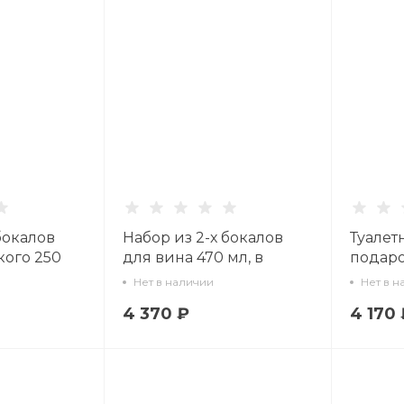
бокалов
Набор из 2-х бокалов
Туалет
ого 250
для вина 470 мл, в
подаро
чной
подарочной упаковке,
форма 
Нет в наличии
Нет в н
сунок
рисунок Календа, арт
Клюква
4 370 ₽
4 170 
.11465.07
14.11461.07
81.3428