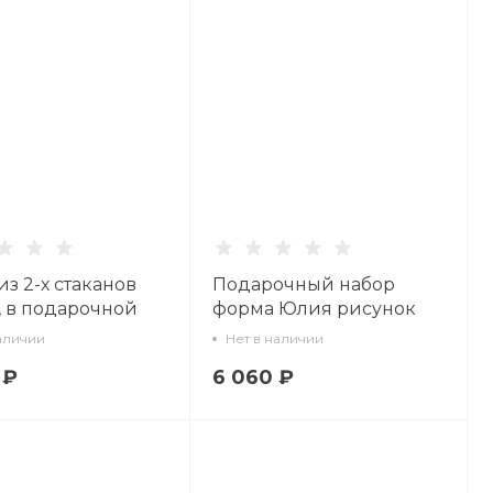
из 2-х стаканов
Подарочный набор
, в подарочной
форма Юлия рисунок
ке, рисунок
Сысоев. Волшебный сад
аличии
Нет в наличии
, арт 14.11463.07
VI арт. 81.30917.00.1
 ₽
6 060 ₽