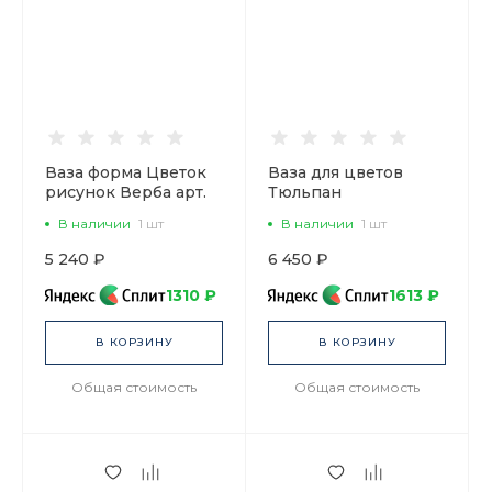
Ваза форма Цветок
Ваза для цветов
рисунок Верба арт.
Тюльпан
80.01089.00.1
Кобальтовая сетка
В наличии
1 шт
В наличии
1 шт
арт. 80.04257.00.1
5 240 ₽
6 450 ₽
1310 ₽
1613 ₽
В КОРЗИНУ
В КОРЗИНУ
Общая стоимость
Общая стоимость