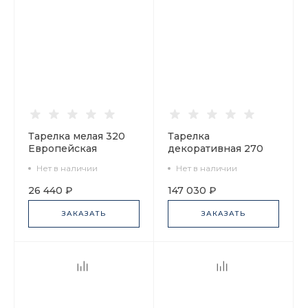
Тарелка мелая 320
Тарелка
Европейская
декоративная 270
Полоски 9 арт.
мм форма
Нет в наличии
Нет в наличии
60.06387.00.1
Европейская
рисунок Гурьевский
26 440 ₽
147 030 ₽
Продавец киселя и
кучер, арт.
ЗАКАЗАТЬ
ЗАКАЗАТЬ
80.97188.00.1