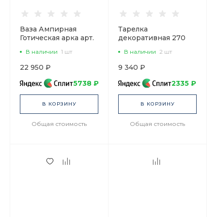
Ваза Ампирная
Тарелка
Готическая арка арт.
декоративная 270
80.40778.00.1
мм Европейская, в
В наличии
1 шт
В наличии
2 шт
подарочной
упаковке, рисунок
22 950 ₽
9 340 ₽
Готическая 10 арт.
81.25590.00.1
5738 ₽
2335 ₽
В КОРЗИНУ
В КОРЗИНУ
Общая стоимость
Общая стоимость