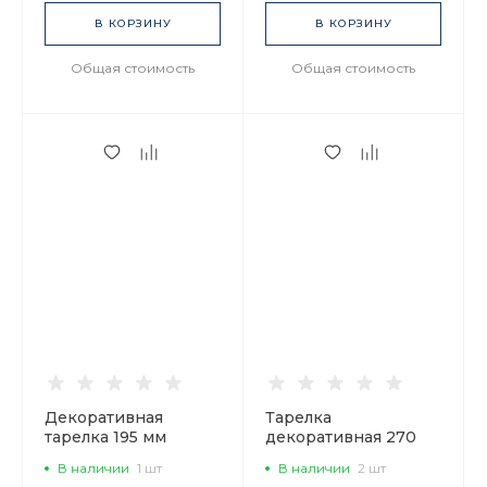
В КОРЗИНУ
В КОРЗИНУ
Общая стоимость
Общая стоимость
Декоративная
Тарелка
тарелка 195 мм
декоративная 270
форма Эллипс
мм форма
В наличии
1 шт
В наличии
2 шт
рисунок Пестрый
Европейская - 3