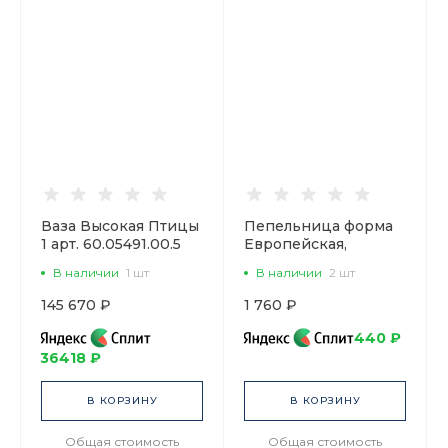
Ваза Высокая Птицы
Пепельница форма
1 арт. 60.05491.00.5
Европейская,
рисунок Элегант арт
В наличии
1 шт
В наличии
2 шт
80.47112.00.1
145 670 ₽
1 760 ₽
440 ₽
36418 ₽
В КОРЗИНУ
В КОРЗИНУ
Общая стоимость
Общая стоимость