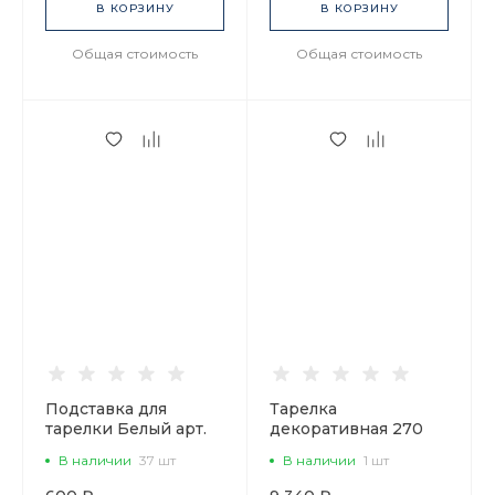
В КОРЗИНУ
В КОРЗИНУ
Общая стоимость
Общая стоимость
Подставка для
Тарелка
тарелки Белый арт.
декоративная 270
80.06992.00.1
мм Европейская, в
В наличии
37 шт
В наличии
1 шт
подарочной
упаковке, рисунок