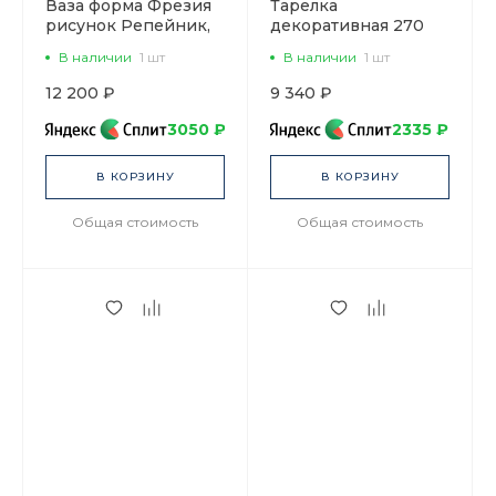
Ваза форма Фрезия
Тарелка
рисунок Репейник,
декоративная 270
арт. 80.48115.00.1
мм Европейская, в
В наличии
1 шт
В наличии
1 шт
подарочной
упаковке, рисунок
12 200 ₽
9 340 ₽
Готическая 6 арт.
81.25627.00.1
3050 ₽
2335 ₽
В КОРЗИНУ
В КОРЗИНУ
Общая стоимость
Общая стоимость