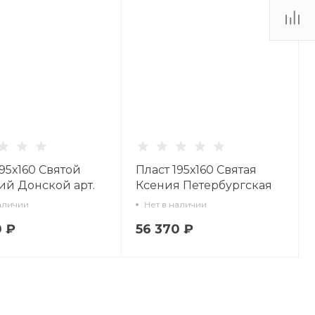
195х160 Святой
Пласт 195х160 Святая
й Донской арт.
Ксения Петербургская
9.00.1
арт. 80.77174.00.1
аличии
Нет в наличии
0 ₽
56 370 ₽