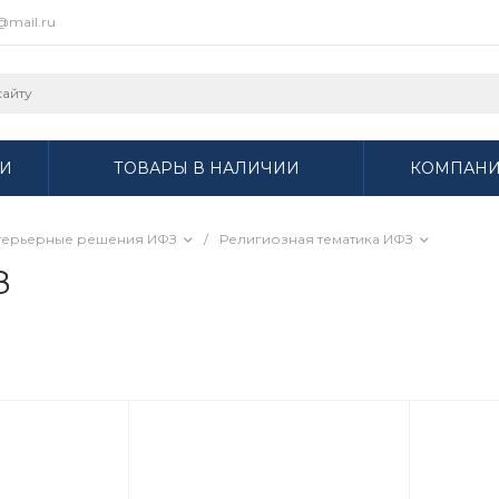
r@mail.ru
И
ТОВАРЫ В НАЛИЧИИ
КОМПАН
терьерные решения ИФЗ
/
Религиозная тематика ИФЗ
З