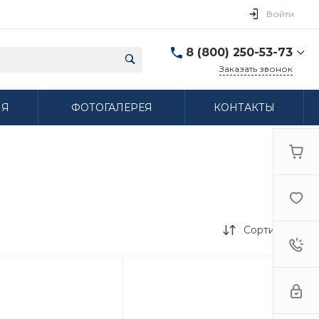
Войти
8 (800) 250-53-73
Заказать звонок
8 (800) 250-53-73
ИЯ
ФОТОГАЛЕРЕЯ
КОНТАКТЫ
г. Нижний Новгород,
ул. Сибирская дом 3
Пн-Пт: 9:00-18:00 Cб:
10:00-15:00 Вс:
Выходной
ifzfarfor@mail.ru
Сортировка