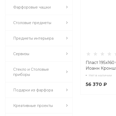
Фарфоровые чашки
Столовые предметы
Предметы интерьера
Сервизы
Пласт 195х160
Иоанн Кронш
Стекло и Столовые
арт. 80.77175.0
приборы
Нет в наличии
56 370 ₽
Подарки из фарфора
Креативные проекты