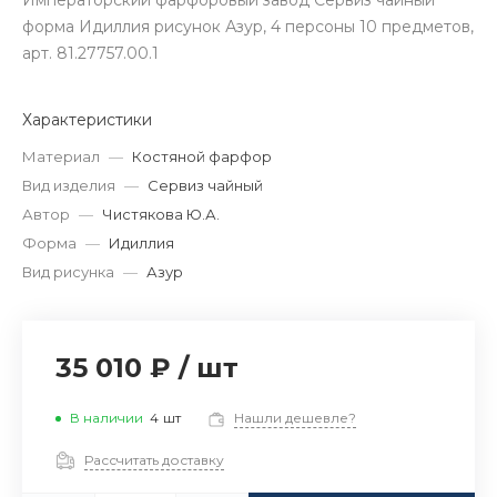
Императорский фарфоровый завод Сервиз чайный
форма Идиллия рисунок Азур, 4 персоны 10 предметов,
арт. 81.27757.00.1
Характеристики
Материал
—
Костяной фарфор
Вид изделия
—
Сервиз чайный
Автор
—
Чистякова Ю.А.
Форма
—
Идиллия
Вид рисунка
—
Азур
35 010 ₽
/
шт
В наличии
4
шт
Нашли дешевле?
Рассчитать доставку