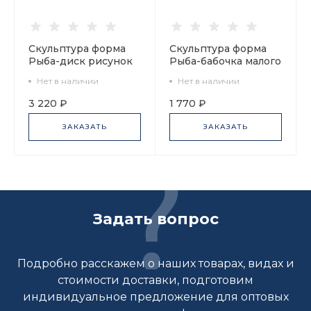
Скульптура форма
Скульптура форма
Рыба-диск рисунок
Рыба-бабочка малого
Пятнистая арт.
размера рисунок
Нет в наличии
Нет в наличии
82.98089.00.1
Желтый, арт.
82.50095.00.1
3 220 ₽
1 770 ₽
ЗАКАЗАТЬ
ЗАКАЗАТЬ
Задать вопрос
Подробно расскажем о наших товарах, видах и
стоимости доставки, подготовим
индивидуальное предложение для оптовых