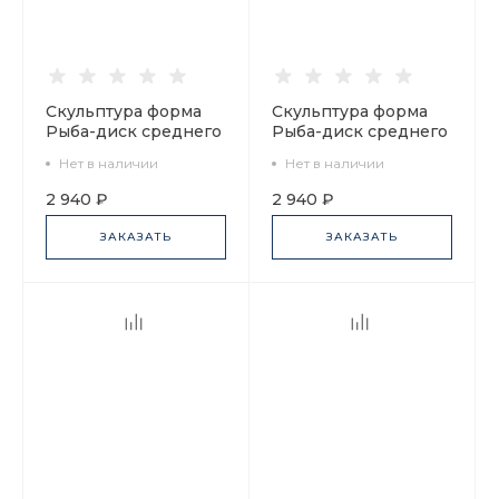
Скульптура форма
Скульптура форма
Рыба-диск среднего
Рыба-диск среднего
размера рисунок
размера рисунок
Нет в наличии
Нет в наличии
Желтый, арт.
Розовый, арт.
82.50098.00.1
82.50097.00.1
2 940 ₽
2 940 ₽
ЗАКАЗАТЬ
ЗАКАЗАТЬ