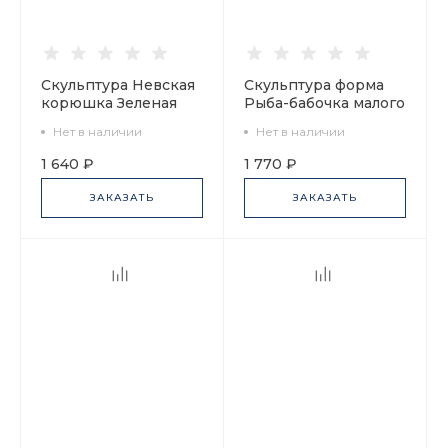
Скульптура Невская
Скульптура форма
корюшка Зеленая
Рыба-бабочка малого
волна, арт.
размера рисунок
Нет в наличии
Нет в наличии
82.50076.00.1
Зеленый, арт.
82.50094.00.1
1 640 ₽
1 770 ₽
ЗАКАЗАТЬ
ЗАКАЗАТЬ