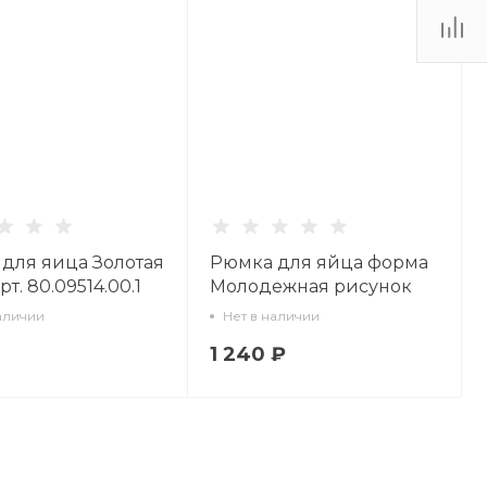
для яица Золотая
Рюмка для яйца форма
рт. 80.09514.00.1
Молодежная рисунок
Сетка Блюз 2 арт.
аличии
Нет в наличии
80.92417.00.1
1 240 ₽