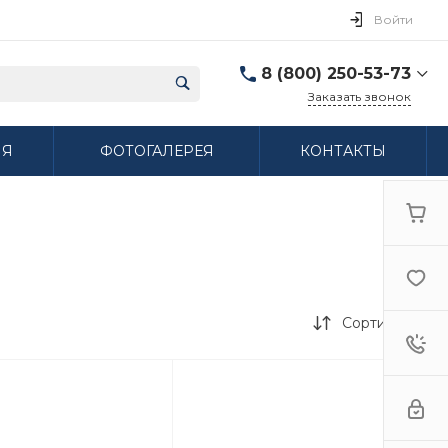
Войти
8 (800) 250-53-73
Заказать звонок
8 (800) 250-53-73
ИЯ
ФОТОГАЛЕРЕЯ
КОНТАКТЫ
г. Нижний Новгород,
ул. Сибирская дом 3
Пн-Пт: 9:00-18:00 Cб:
10:00-15:00 Вс:
Выходной
ifzfarfor@mail.ru
Сортировка