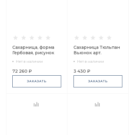
Сахарница, форма
Сахарница Тюльпан
Гербовая, рисунок
Вьюнок арт.
Зимние забавы арт.
80.00243.00.1
Нет в наличии
Нет в наличии
80.07796.00.1
72 260 ₽
3 430 ₽
ЗАКАЗАТЬ
ЗАКАЗАТЬ