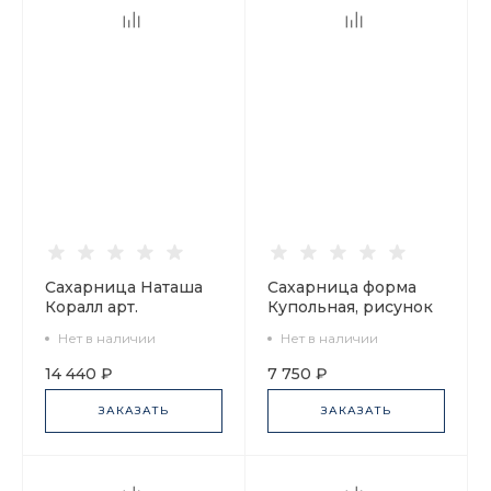
Сахарница Наташа
Сахарница форма
Коралл арт.
Купольная, рисунок
80.59243.00.1
Восточная вязь, арт
Нет в наличии
Нет в наличии
80.96298.00.1
14 440 ₽
7 750 ₽
ЗАКАЗАТЬ
ЗАКАЗАТЬ