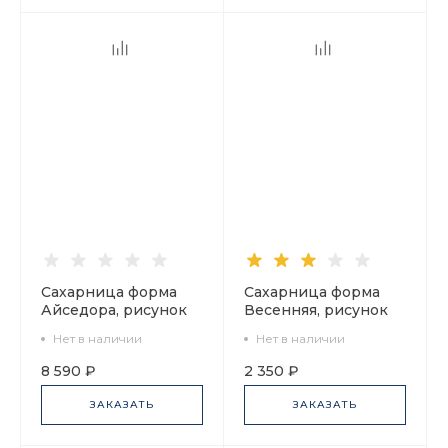
Сахарница форма
Сахарница форма
Айседора, рисунок
Весенняя, рисунок
Мариенталь, арт
Белоснежка арт.
Нет в наличии
Нет в наличии
80.89406.00.1
80.06892.00.1
8 590 ₽
2 350 ₽
ЗАКАЗАТЬ
ЗАКАЗАТЬ