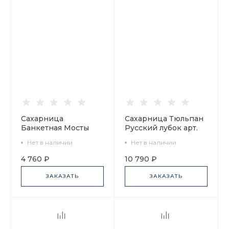
Сахарница
Сахарница Тюльпан
Банкетная Мосты
Русский лубок арт.
Санкт-Петербурга
80.00250.00.1
Нет в наличии
Нет в наличии
арт. 80.62846.00.1
4 760 ₽
10 790 ₽
ЗАКАЗАТЬ
ЗАКАЗАТЬ