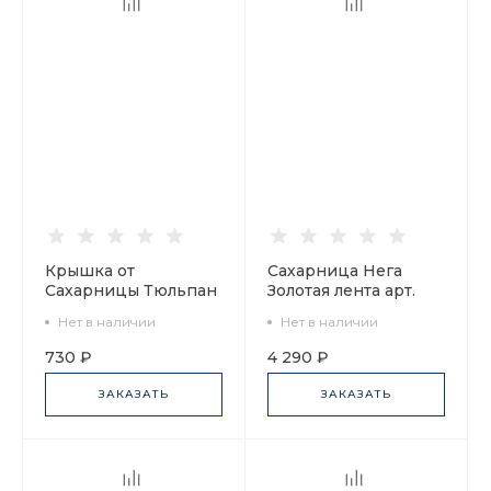
Крышка от
Сахарница Нега
Сахарницы Тюльпан
Золотая лента арт.
Кобальтовая сетка
80.70954.00.1
Нет в наличии
Нет в наличии
80.04230.00.1
730 ₽
4 290 ₽
ЗАКАЗАТЬ
ЗАКАЗАТЬ