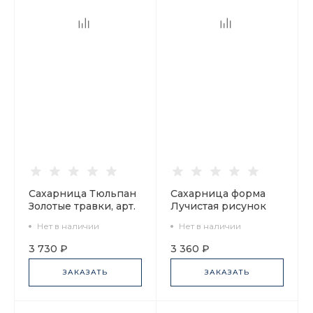
Сахарница Тюльпан
Сахарница форма
Золотые травки, арт.
Лучистая рисунок
80.00097.00.1
Перезвоны арт.
Нет в наличии
Нет в наличии
80.01804.00.1
3 730 ₽
3 360 ₽
ЗАКАЗАТЬ
ЗАКАЗАТЬ