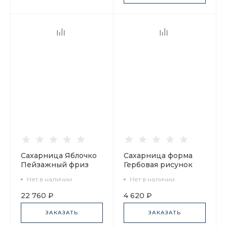
Сахарница Яблочко
Сахарница форма
Пейзажный фриз
Гербовая рисунок
арт. 80.01116.00.1
Белое море арт.
Нет в наличии
Нет в наличии
80.87317.00.1
22 760 ₽
4 620 ₽
ЗАКАЗАТЬ
ЗАКАЗАТЬ