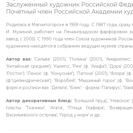
Заслуженный художник Российской Фед
Почётный член Российской Академии ху
Родилась в Магнитогорске в 1959 году. С 1987 года, сраз
И. Мухиной, работает на Ленинградском фарфоровом з
завод с 2005). С 1990 года член Союза художников Росси
художника находятся в собраниях ведущих музеев страны 
Автор ваз:
'Сильва' (2001), 'Полина' (2001), 'Амариллис',
'Китайская средняя'); 'Калиго', 'Рея' (ф. 'Альфа'); 'Дора' (200
'Росток'); 'Ленок' (ф. 'Конусная'); 'Латона' (2001), 'Флора' 
(ф.'Цилиндрическая'); 'Воробей', 'Мышиный горох' (ф. 'Вост
форм и росписи ваз: 'Дельта', 'Блик' - форма 'Папирус', 'Slai
Автор декоративных блюд:
'Большой пруд', 'Невское' 
пласты: 'Ткачики'. 'Агата', 'Птица Глафира', 'Возвраще
Васильевского острова', 'Город у моря' и др.