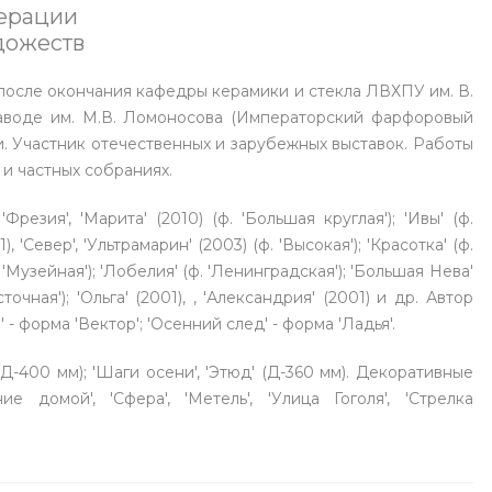
ерации
дожеств
у после окончания кафедры керамики и стекла ЛВХПУ им. В.
аводе им. М.В. Ломоносова (Императорский фарфоровый
и. Участник отечественных и зарубежных выставок. Работы
и частных собраниях.
 'Фрезия', 'Марита' (2010) (ф. 'Большая круглая'); 'Ивы' (ф.
1), 'Север', 'Ультрамарин' (2003) (ф. 'Высокая'); 'Красотка' (ф.
(ф. 'Музейная'); 'Лобелия' (ф. 'Ленинградская'); 'Большая Нева'
очная'); 'Ольга' (2001), , 'Александрия' (2001) и др. Автор
d' - форма 'Вектор'; 'Осенний след' - форма 'Ладья'.
(Д-400 мм); 'Шаги осени', 'Этюд' (Д-360 мм). Декоративные
ние домой', 'Сфера', 'Метель', 'Улица Гоголя', 'Стрелка