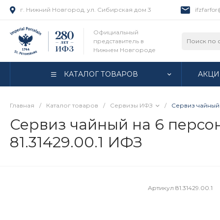
г. Нижний Новгород, ул. Сибирская дом 3
ifzfarfo
Официальный
представитель в
Нижнем Новгороде
КАТАЛОГ ТОВАРОВ
АКЦИ
Главная
/
Каталог товаров
/
Сервизы ИФЗ
/
Сервиз чайный 
Сервиз чайный на 6 персон
81.31429.00.1 ИФЗ
Артикул
81.31429.00.1