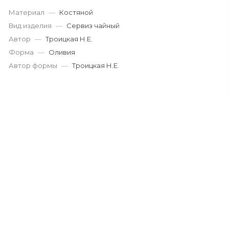
Материал
—
Костяной
Вид изделия
—
Сервиз чайный
Автор
—
Троицкая Н.Е.
Форма
—
Оливия
Автор формы
—
Троицкая Н.Е.