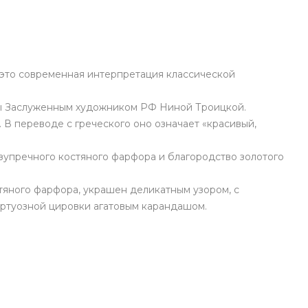
 это современная интерпретация классической
ны Заслуженным художником РФ Ниной Троицкой.
В переводе с греческого оно означает «красивый,
езупречного костяного фарфора и благородство золотого
тяного фарфора, украшен деликатным узором, с
иртуозной цировки агатовым карандашом.