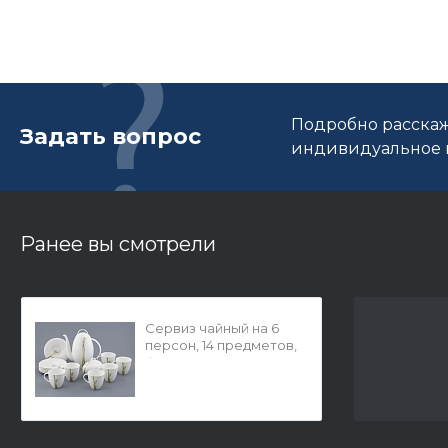
Подробно расскаж
Задать вопрос
индивидуальное п
Ранее вы смотрели
Сервиз чайный на 6
персон, 14 предметов,
форма Оливия,
рисунок Лидия, арт
81.31429.00.1