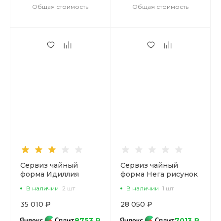
Общая стоимость
Общая стоимость
Сервиз чайный
Сервиз чайный
форма Идиллия
форма Нега рисунок
рисунок Неро, на 4
Платиновая лента, 6
В наличии
2 шт
В наличии
1 шт
персоны 10
персон 14
предметов, арт.
предметов, арт.
35 010 ₽
28 050 ₽
81.32140.00.1
81.30715.00.1
8753 ₽
7013 ₽