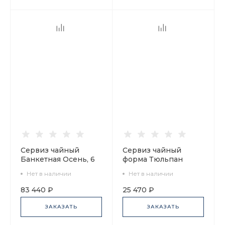
Сервиз чайный
Сервиз чайный
Банкетная Осень, 6
форма Тюльпан
персон 16
рисунок Французик,
Нет в наличии
Нет в наличии
предметов, арт.
6 персон 20
81.24042.00.1
предметов, арт.
83 440 ₽
25 470 ₽
81.20959.00.1
ЗАКАЗАТЬ
ЗАКАЗАТЬ