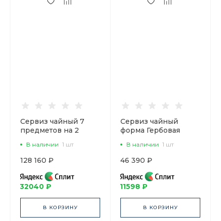
Сервиз чайный 7
Сервиз чайный
предметов на 2
форма Гербовая
персоны, форма
рисунок
В наличии
1 шт
В наличии
1 шт
Талисман рисунок
Музыкальные
Белый арт.
инструменты, 6
128 160 ₽
46 390 ₽
81.16887.00.1
персон 14
предметов, арт.
81.28041.00.1
32040 ₽
11598 ₽
В КОРЗИНУ
В КОРЗИНУ