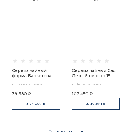
Сервиз чайный
Сервиз чайный Сад
форма Банкетная
Лето, 6 персон 15
рисунок Чудоград 6
предметов, арт.
Нет в наличии
Нет в наличии
персон 14
81.23798.00.1
предметов арт.
39 380 ₽
107 450 ₽
81.29156.00.1
ЗАКАЗАТЬ
ЗАКАЗАТЬ