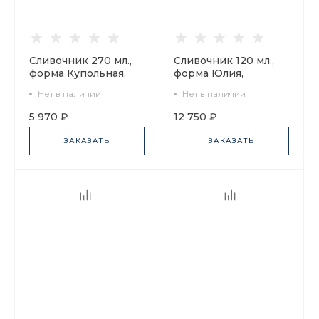
Сливочник 270 мл.,
Сливочник 120 мл.,
форма Купольная,
форма Юлия,
рисунок Золотая
рисунок Кобальтовая
Нет в наличии
Нет в наличии
лента арт.
сетка арт.
80.54110.00.1
80.66468.00.1
5 970 ₽
12 750 ₽
ЗАКАЗАТЬ
ЗАКАЗАТЬ