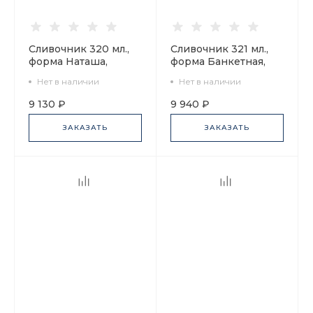
Сливочник 320 мл.,
Сливочник 321 мл.,
форма Наташа,
форма Банкетная,
рисунок Золотая
рисунок Классика
Нет в наличии
Нет в наличии
лента арт.
Петербурга 52% арт.
80.05472.00.1
80.60996.00.1
9 130 ₽
9 940 ₽
ЗАКАЗАТЬ
ЗАКАЗАТЬ