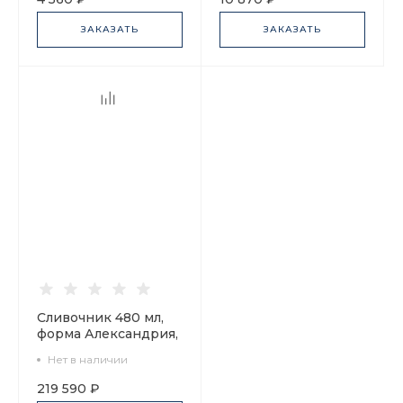
ЗАКАЗАТЬ
ЗАКАЗАТЬ
Сливочник 480 мл,
форма Александрия,
рисунок Гурьевский
Нет в наличии
сервиз арт.
80.48454.00.1
219 590 ₽