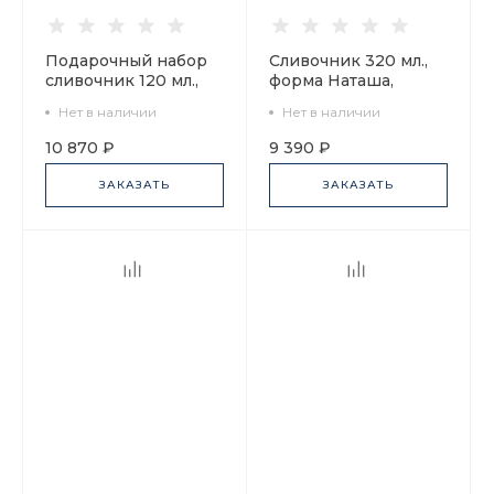
Подарочный набор
Сливочник 320 мл.,
сливочник 120 мл.,
форма Наташа,
форма Юлия
рисунок Петельки
Нет в наличии
Нет в наличии
рисунок Волшебный
арт. 80.08271.00.1
сад, арт. 81.30909.00.1
10 870 ₽
9 390 ₽
ЗАКАЗАТЬ
ЗАКАЗАТЬ