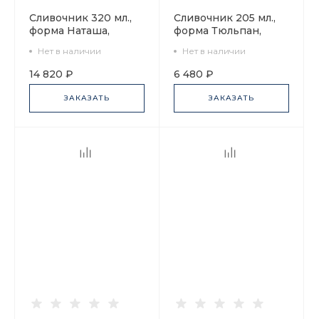
Сливочник 320 мл.,
Сливочник 205 мл.,
форма Наташа,
форма Тюльпан,
Сокровища моря арт.
рисунок Кобальтовая
Нет в наличии
Нет в наличии
80.60824.00.1
сетка арт.
80.00235.00.1
14 820 ₽
6 480 ₽
ЗАКАЗАТЬ
ЗАКАЗАТЬ