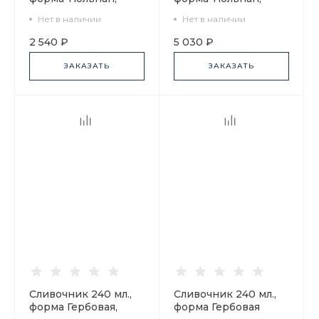
рисунок Вьюнок арт.
рисунок Кобальтовая
Нет в наличии
Нет в наличии
80.00244.00.1
сетка арт.
80.02187.00.1
2 540 ₽
5 030 ₽
ЗАКАЗАТЬ
ЗАКАЗАТЬ
Сливочник 240 мл.,
Сливочник 240 мл.,
форма Гербовая,
форма Гербовая