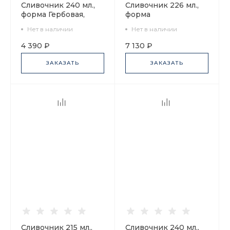
Сливочник 240 мл.,
Сливочник 226 мл.,
форма Гербовая,
форма
рисунок
Классическая-2,
Нет в наличии
Нет в наличии
Нефритовый фон
рисунок Золотой
арт. 80.65691.00.1
кант, арт.
4 390 ₽
7 130 ₽
80.61278.00.1
ЗАКАЗАТЬ
ЗАКАЗАТЬ
Сливочник 215 мл.,
Сливочник 240 мл.,