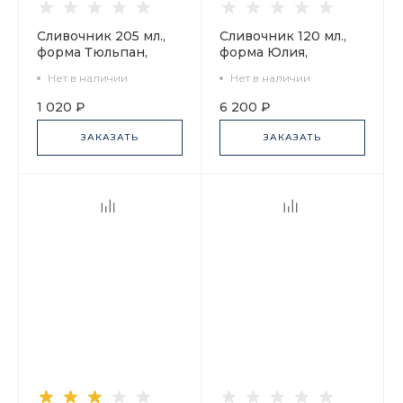
Сливочник 205 мл.,
Сливочник 120 мл.,
форма Тюльпан,
форма Юлия,
рисунок Белоснежка
рисунок Золотая
Нет в наличии
Нет в наличии
арт. 80.06880.00.1
лента арт.
80.59845.00.1
1 020 ₽
6 200 ₽
ЗАКАЗАТЬ
ЗАКАЗАТЬ