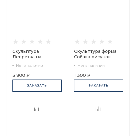
Скульптура
Скульптура форма
Левретка на
Собака рисунок
подушке Лилли арт.
Золотой арт.
Нет в наличии
Нет в наличии
82.81318.00.1
82.04392.00.1
3 800 ₽
1 300 ₽
ЗАКАЗАТЬ
ЗАКАЗАТЬ