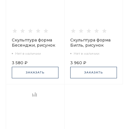
Скульптура форма
Скульптура форма
Бесенджи, рисунок
Бигль, рисунок
Энжи, арт.
Хантер, арт.
Нет в наличии
Нет в наличии
82.09459.00.1
82.09460.00.1
3 580 ₽
3 960 ₽
ЗАКАЗАТЬ
ЗАКАЗАТЬ