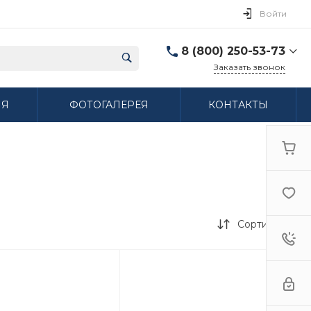
Войти
8 (800) 250-53-73
Заказать звонок
8 (800) 250-53-73
ИЯ
ФОТОГАЛЕРЕЯ
КОНТАКТЫ
г. Нижний Новгород,
ул. Сибирская дом 3
Пн-Пт: 9:00-18:00 Cб:
10:00-15:00 Вс:
Выходной
ifzfarfor@mail.ru
Сортировка