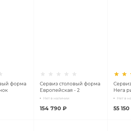
овый форма
Сервиз столовый форма
Сервиз
нок
Европейская - 2
Нега р
 6 персон
рисунок Крысята-
Платин
Нет в наличии
Нет в н
рт.
воришки 2, 6 персон 24
персон
154 790 ₽
55 150
предмета арт.
81.3071
81.28245.00.1