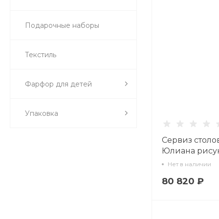
Подарочные наборы
Текстиль
Фарфор для детей
Упаковка
Сервиз стол
Юлиана рису
Золотая лента
Нет в наличии
24 предмета а
80 820 ₽
81.27125.00.1