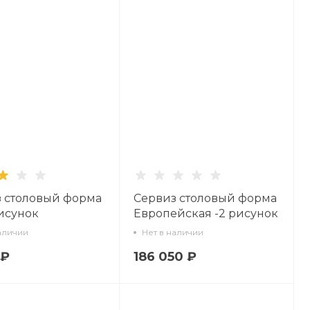
 столовый форма
Сервиз столовый форма
исунок
Европейская -2 рисунок
овая лента, 6
Крысята-воришки, 2
аличии
Нет в наличии
 24 предмета арт.
персоны 9 предметов
 ₽
186 050 ₽
6.00.1
арт. 81.28018.00.1