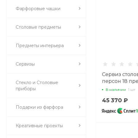
Фарфоровые чашки
Столовые предметы
Предметы интерьера
Сервизы
Сервиз столо
персон 18 пр
Стекло и Столовые
форма Прем
приборы
В наличии
1 шт
рисунок Сал
45 370 ₽
Грей, арт. 81.3
Подарки из фарфора
Креативные проекты