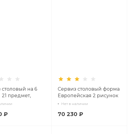
 столовый на 6
Сервиз столовый форма
 21 предмет,
Европейская 2 рисунок
Европейская,
Саламандра-2, 6 персон
аличии
Нет в наличии
к Кобальтовая
22 предметов, арт.
0 ₽
70 230 ₽
арт. 81.11329.00.1
81.27435.00.1