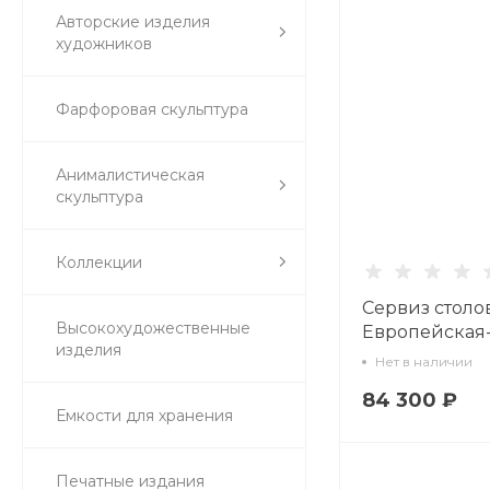
Авторские изделия
художников
Фарфоровая скульптура
Анималистическая
скульптура
Коллекции
Сервиз стол
Высокохудожественные
Европейская
изделия
Сетка-блюз 2,
Нет в наличии
24 предмета а
84 300 ₽
81.26197.00.1
Емкости для хранения
Печатные издания