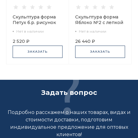
Скульптура форма
Скульптура форма
Петух б.р. рисунок
Яблоко №2 с лепкой
Цезарь арт.
рисунок Зелено-
Нет в наличии
Нет в наличии
82.54231.00.1
красное арт.
62.04765.00.5
2 520 ₽
26 440 ₽
ЗАКАЗАТЬ
ЗАКАЗАТЬ
Задать вопрос
Подробно расскажем о наших товарах, видах и
стоимости доставки, подготовим
индивидуальное предложение для оптовых
клиентов!