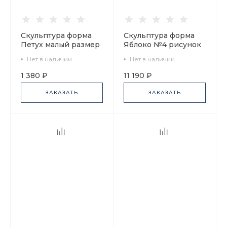
Скульптура форма
Скульптура форма
Петух малый размер
Яблоко №4 рисунок
арт. 82.54077.00.1
Зеленое арт.
Нет в наличии
Нет в наличии
62.03399.00.5
1 380 ₽
11 190 ₽
ЗАКАЗАТЬ
ЗАКАЗАТЬ