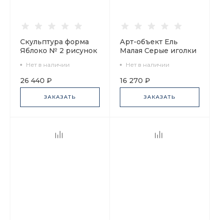
Скульптура форма
Арт-объект Ель
Яблоко № 2 рисунок
Малая Серые иголки
Зеленое арт.
арт. 62.08485.00.1
Нет в наличии
Нет в наличии
60.03666.00.5
26 440 ₽
16 270 ₽
ЗАКАЗАТЬ
ЗАКАЗАТЬ