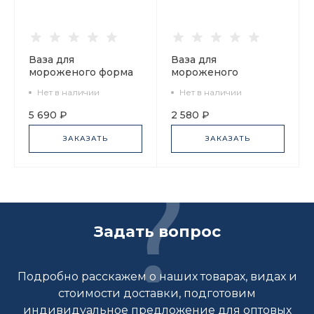
Ваза для
Ваза для
мороженого форма
мороженого
Молодежная
Молодежная
Нет в наличии
Нет в наличии
рисунок Кобальтовая
Замоскворечье арт.
сетка арт.
80.83098.00.1
5 690 ₽
2 580 ₽
80.07113.00.1
ЗАКАЗАТЬ
ЗАКАЗАТЬ
Задать вопрос
Подробно расскажем о наших товарах, видах и
стоимости доставки, подготовим
индивидуальное предложение для оптовых