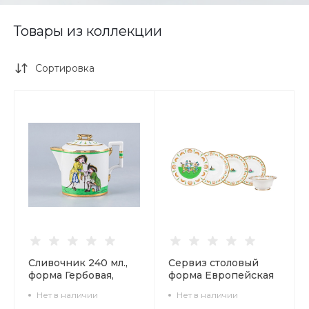
Товары из коллекции
Сортировка
Сливочник 240 мл.,
Сервиз столовый
форма Гербовая,
форма Европейская
рисунок Крысята-
-2 рисунок Крысята-
Нет в наличии
Нет в наличии
воришки арт.
воришки, 2 персоны