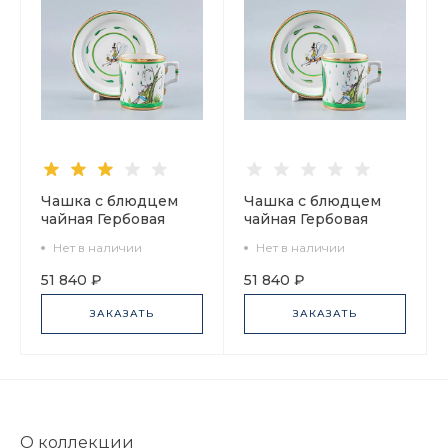
Чашка с блюдцем
Чашка с блюдцем
чайная Гербовая
чайная Гербовая
Крысята-воришки 2
Крысята-воришки 1
Нет в наличии
Нет в наличии
арт. 81.16804.00.1
арт. 81.16803.00.1
51 840 ₽
51 840 ₽
ЗАКАЗАТЬ
ЗАКАЗАТЬ
О коллекции