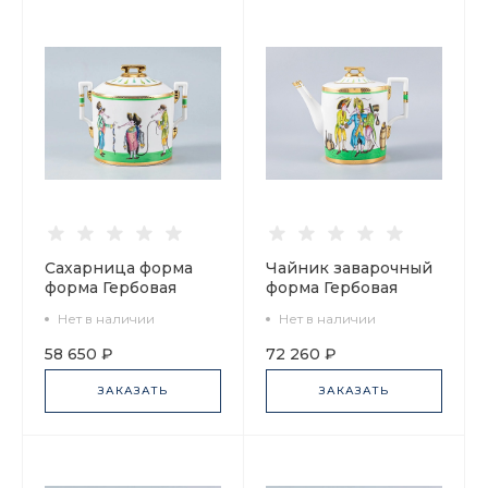
Сахарница форма
Чайник заварочный
форма Гербовая
форма Гербовая
рисунок Крысята-
рисунок Крысята-
Нет в наличии
Нет в наличии
воришки арт.
воришки арт.
80.54329.00.1
80.54328.00.1
58 650 ₽
72 260 ₽
ЗАКАЗАТЬ
ЗАКАЗАТЬ