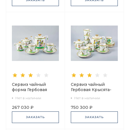
ЗАКАЗАТЬ
ЗАКАЗАТЬ
Сервиз чайный
Сервиз чайный
форма Гербовая
Гербовая Крысята-
рисунок Крысята-
воришки, 12 персон
Нет в наличии
Нет в наличии
воришки, 2 персоны
27 предметов, арт.
7 предметов, арт.
81.16734.00.1
267 030 ₽
750 300 ₽
81.16587.00.1
ЗАКАЗАТЬ
ЗАКАЗАТЬ