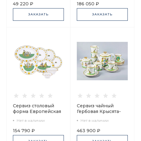
80.54330.00.1
9 предметов арт.
49 220 ₽
186 050 ₽
81.28018.00.1
ЗАКАЗАТЬ
ЗАКАЗАТЬ
Сервиз столовый
Сервиз чайный
форма Европейская
Гербовая Крысята-
- 2 рисунок Крысята-
воришки, 6 персон
Нет в наличии
Нет в наличии
воришки 2, 6 персон
15 предметов, арт.
24 предмета арт.
81.16925.00.1
154 790 ₽
463 900 ₽
81.28245.00.1