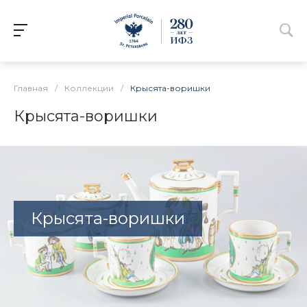
Главная
/
Коллекции
/
Крысята-воришки
Крысята-воришки
Крысята-воришки