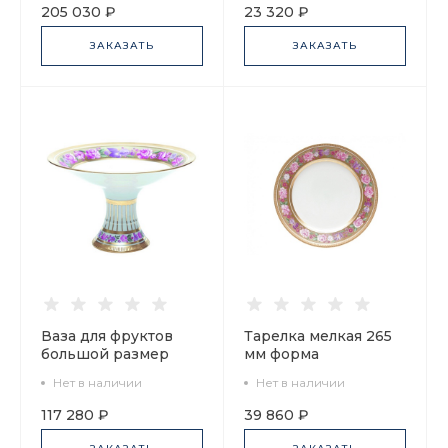
80.58181.00.1
205 030 ₽
23 320 ₽
ЗАКАЗАТЬ
ЗАКАЗАТЬ
Ваза для фруктов
Тарелка мелкая 265
большой размер
мм форма
форма Молодежная
Европейская
Нет в наличии
Нет в наличии
рисунок
рисунок
Воспоминание арт.
Воспоминание арт.
117 280 ₽
39 860 ₽
80.58180.00.1
80.58171.00.1