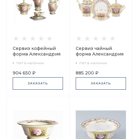
Сервиз кофейный
Сервиз чайный
форма Александрия
форма Александрия
рисунок
рисунок
Нет в наличии
Нет в наличии
Воспоминание 6
Воспоминание, 6
персон 21 предмет,
персон 20
904 650 ₽
885 200 ₽
арт. 81.17899.00.1
предметов арт.
81.25269.00.1
ЗАКАЗАТЬ
ЗАКАЗАТЬ