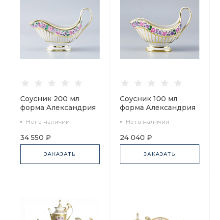
Соусник 200 мл
Соусник 100 мл
форма Александрия
форма Александрия
рисунок
рисунок
Нет в наличии
Нет в наличии
Воспоминание арт.
Воспоминание арт.
80.58183.00.1
80.58182.00.1
34 550 ₽
24 040 ₽
ЗАКАЗАТЬ
ЗАКАЗАТЬ