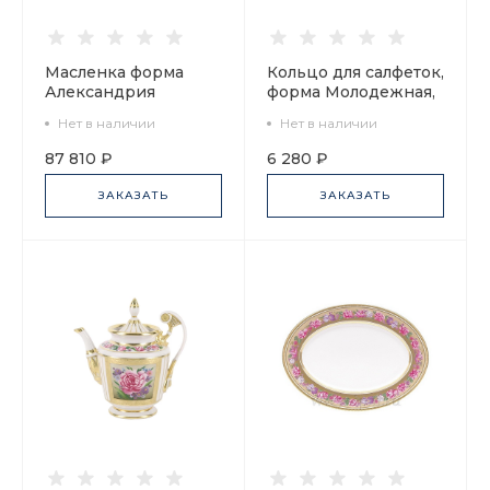
Масленка форма
Кольцо для салфеток,
Александрия
форма Молодежная,
рисунок
рисунок
Нет в наличии
Нет в наличии
Воспоминание арт.
Воспоминание, арт
80.63776.00.1
80.59842.00.1
87 810 ₽
6 280 ₽
ЗАКАЗАТЬ
ЗАКАЗАТЬ