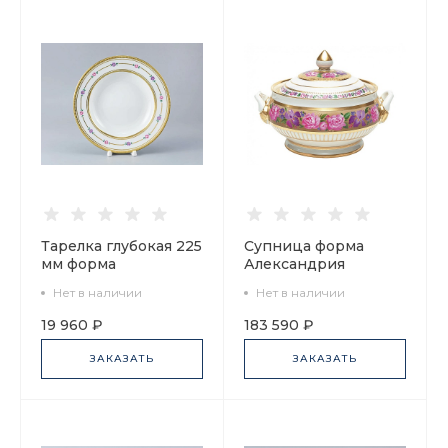
Тарелка глубокая 225
Супница форма
мм форма
Александрия
Европейская
рисунок
Нет в наличии
Нет в наличии
рисунок
Воспоминание арт.
Воспоминание арт.
80.58168.00.1
19 960 ₽
183 590 ₽
80.58173.00.1
ЗАКАЗАТЬ
ЗАКАЗАТЬ