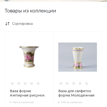
Товары из коллекции
Сортировка
Ваза форма
Ваза для салфеток
Ампирная рисунок
форма Молодежная
Воспоминание арт.
рисунок
Нет в наличии
Нет в наличии
80.58194.00.1
Воспоминание арт.