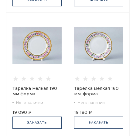
ЗАКАЗАТЬ
ЗАКАЗАТЬ
Тарелка мелкая 190
Тарелка мелкая 160
мм форма
мм, форма
Европейская
Европейская,
Нет в наличии
Нет в наличии
рисунок
рисунок
Воспоминание арт.
Воспоминание, арт.
19 090 ₽
19 180 ₽
80.58172.00.1
80.58174.00.1
ЗАКАЗАТЬ
ЗАКАЗАТЬ