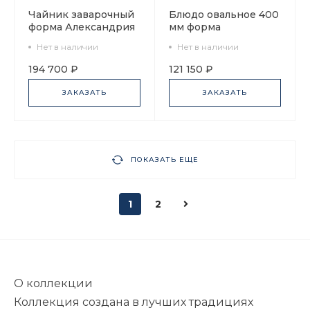
Чайник заварочный
Блюдо овальное 400
форма Александрия
мм форма
рисунок
Европейская
Нет в наличии
Нет в наличии
Воспоминание арт.
рисунок
80.58163.00.1
Воспоминание арт.
194 700 ₽
121 150 ₽
80.58179.00.1
ЗАКАЗАТЬ
ЗАКАЗАТЬ
ПОКАЗАТЬ ЕЩЕ
1
2
О коллекции
Коллекция создана в лучших традициях