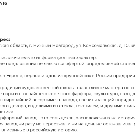
416
рес:
кая область, г. Нижний Новгород, ул. Комсомольская, д. 10, кв
т исключительно информационный характер.
ые предложения не являются офертой, определяемой статьей
х в Европе, первое и одно из крупнейших в России предпри
традиции художественной школы, талантливые мастера по с
 пары из тончайшего костяного фарфора, скульптуры, вазы,
я широчайший ассортимент завода, насчитывающий порядка 
ого декора, изделиями из стекла, текстилем, и другими стили
етика.
форовый завод – это семь цехов, расположенных на истори
я завод ни разу не переезжал и ни на день не останавливал 
 вписанные в российскую историю.