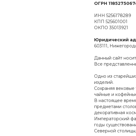
ОГРН 1185275067
ИНН 5256178289
КПП 525601001
ОКПО 35013921
Юридический ад
603111, Нижегородс
Данный сайт носи
Все представленн
Одно из старейши
изделий.
Сохраняя вековые 
чайные и кофейные
В настоящее врем
предметами столов
декоративная косм
Императорский фар
годы существовани
Северной столицы,