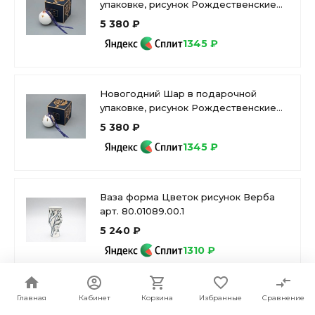
упаковке, рисунок Рождественские
узоры, арт 81.33344.00.1
5 380 ₽
1345 ₽
Новогодний Шар в подарочной
упаковке, рисунок Рождественские
узоры, арт 81.33342.00.1
5 380 ₽
1345 ₽
Ваза форма Цветок рисунок Верба
арт. 80.01089.00.1
5 240 ₽
1310 ₽
Главная
Кабинет
Корзина
Избранные
Сравнение
Чашка с блюдцем 250 мл форма
Идиллия рисунок Лайм 1 арт.