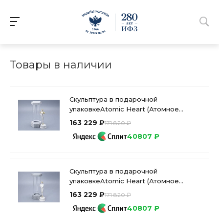
Товары в наличии
Скульптура в подарочной
упаковкеAtomic Heart (Атомное
Сердце) Близняшка Правая, арт
163 229 ₽
171 820 ₽
81.10629.00.1
40807 ₽
Скульптура в подарочной
упаковкеAtomic Heart (Атомное
Сердце) (Атомное Сердце)
163 229 ₽
171 820 ₽
Близняшка Левая, арт 81.10630.00.1
40807 ₽