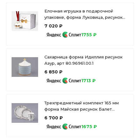
Елочная игрушка в подарочной
упаковке, форма Луковица, рисунок
Золотой бант, арт. 81.33930.00.1
7 020 ₽
1755 ₽
Сахарница форма Идиллия рисунок
Азур, арт 80.96961.00.1
6 850 ₽
1713 ₽
Трехпредметный комплект 165 мм
форма Майская рисунок Балет
Лебединое озеро арт. 81.17916.00.1
6 700 ₽
1675 ₽