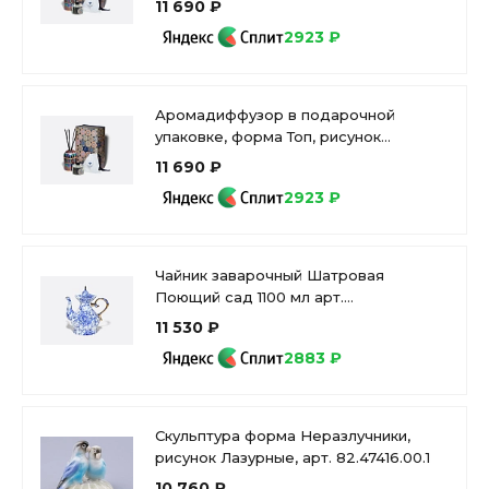
11 690 ₽
81.34172.00.1
2923 ₽
Аромадиффузор в подарочной
упаковке, форма Топ, рисунок
Готический 2, аромат Полночь, арт
11 690 ₽
81.34890.00.1
2923 ₽
Чайник заварочный Шатровая
Поющий сад 1100 мл арт.
80.00646.00.1
11 530 ₽
2883 ₽
Скульптура форма Неразлучники,
рисунок Лазурные, арт. 82.47416.00.1
10 760 ₽