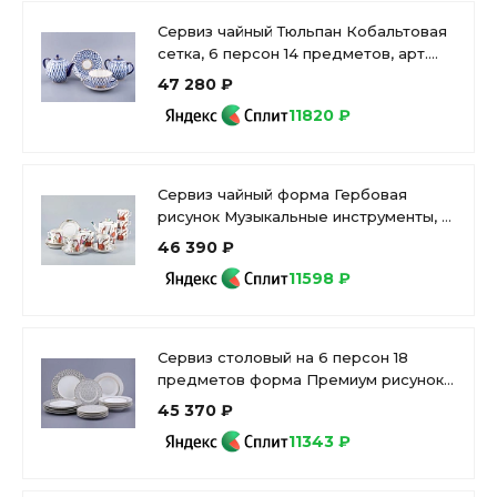
Сервиз чайный Тюльпан Кобальтовая
сетка, 6 персон 14 предметов, арт.
81.20942.00.1
47 280 ₽
11820 ₽
Сервиз чайный форма Гербовая
рисунок Музыкальные инструменты, 6
персон 14 предметов, арт.
46 390 ₽
81.28041.00.1
11598 ₽
Сервиз столовый на 6 персон 18
предметов форма Премиум рисунок
Саламандра Грей, арт. 81.31632.00.1
45 370 ₽
11343 ₽