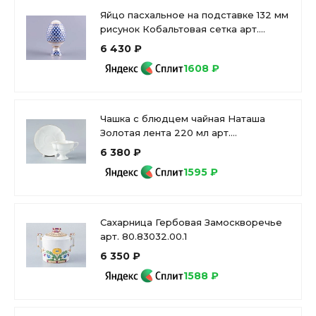
Яйцо пасхальное на подставке 132 мм
рисунок Кобальтовая сетка арт.
80.07117.00.1
6 430 ₽
1608 ₽
Чашка с блюдцем чайная Наташа
Золотая лента 220 мл арт.
81.10503.00.1
6 380 ₽
1595 ₽
Сахарница Гербовая Замоскворечье
арт. 80.83032.00.1
6 350 ₽
1588 ₽