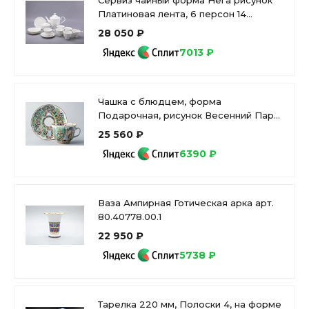
Сервиз чайный форма Нега рисунок
Платиновая лента, 6 персон 14
предметов, арт. 81.30715.00.1
28 050 ₽
7013 ₽
Чашка с блюдцем, форма
Подарочная, рисунок Весенний Парк,
арт 81.14820.00.1
25 560 ₽
6390 ₽
Ваза Ампирная Готическая арка арт.
80.40778.00.1
22 950 ₽
5738 ₽
Тарелка 220 мм, Полоски 4, на форме