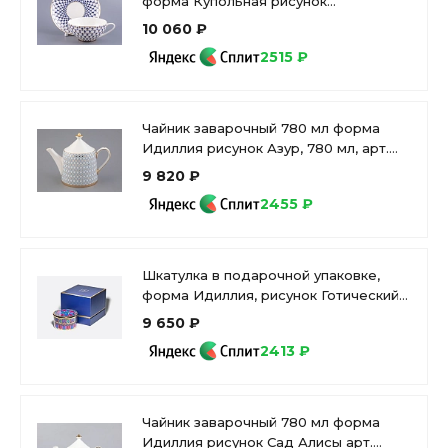
форма Купольная рисунок
Кобальтовая сетка арт. 81.18456.00.1
10 060 ₽
2515 ₽
Чайник заварочный 780 мл форма
Идиллия рисунок Азур, 780 мл, арт.
80.96960.00.1
9 820 ₽
2455 ₽
Шкатулка в подарочной упаковке,
форма Идиллия, рисунок Готический
7, арт. 81.34170.00.1
9 650 ₽
2413 ₽
Чайник заварочный 780 мл форма
Идиллия рисунок Сад Алисы арт.