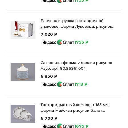
1755 ₽
Елочная игрушка в подарочной
упаковке, форма Луковица, рисунок
Золотой бант, арт. 81.33930.00.1
7 020 ₽
1755 ₽
Сахарница форма Идиллия рисунок
Азур, арт 80.96961.00.1
6 850 ₽
1713 ₽
Трехпредметный комплект 165 мм
форма Майская рисунок Балет
Лебединое озеро арт. 81.17916.00.1
6 700 ₽
1675 ₽