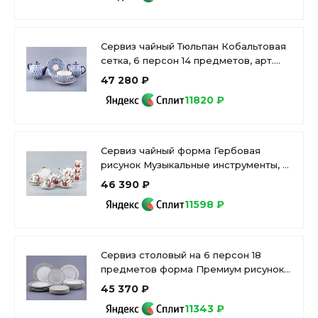
Сервиз чайный Тюльпан Кобальтовая
сетка, 6 персон 14 предметов, арт.
81.20942.00.1
47 280 ₽
11820 ₽
Сервиз чайный форма Гербовая
рисунок Музыкальные инструменты, 6
персон 14 предметов, арт.
46 390 ₽
81.28041.00.1
11598 ₽
Сервиз столовый на 6 персон 18
предметов форма Премиум рисунок
Саламандра Грей, арт. 81.31632.00.1
45 370 ₽
11343 ₽