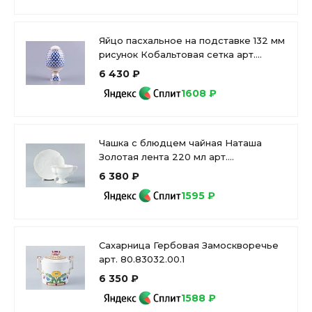
Яйцо пасхальное на подставке 132 мм
рисунок Кобальтовая сетка арт.
80.07117.00.1
6 430 ₽
1608 ₽
Чашка с блюдцем чайная Наташа
Золотая лента 220 мл арт.
81.10503.00.1
6 380 ₽
1595 ₽
Сахарница Гербовая Замоскворечье
арт. 80.83032.00.1
6 350 ₽
1588 ₽