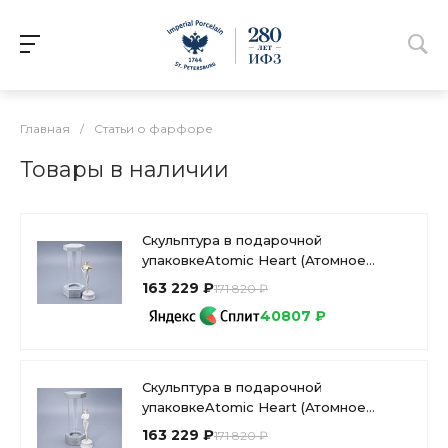
Главная
/
Статьи о фарфоре
Товары в наличии
Скульптура в подарочной
упаковкеAtomic Heart (Атомное
Сердце) Близняшка Правая, арт
163 229 ₽
171 820 ₽
81.10629.00.1
40807 ₽
Скульптура в подарочной
упаковкеAtomic Heart (Атомное
Сердце) (Атомное Сердце)
163 229 ₽
171 820 ₽
Близняшка Левая, арт 81.10630.00.1