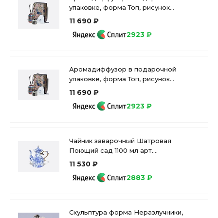
упаковке, форма Топ, рисунок
Готический 2, аромат Церемония, арт
11 690 ₽
81.34172.00.1
2923 ₽
Аромадиффузор в подарочной
упаковке, форма Топ, рисунок
Готический 2, аромат Полночь, арт
11 690 ₽
81.34890.00.1
2923 ₽
Чайник заварочный Шатровая
Поющий сад 1100 мл арт.
80.00646.00.1
11 530 ₽
2883 ₽
Скульптура форма Неразлучники,