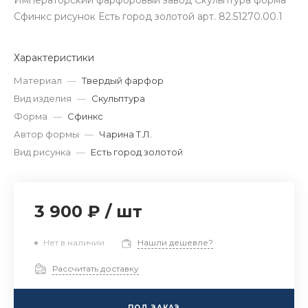
Императорский фарфоровый завод Скульптура форма
Сфинкс рисунок Есть город золотой арт. 82.51270.00.1
Характеристики
Материал
—
Твердый фарфор
Вид изделия
—
Скульптура
Форма
—
Сфинкс
Автор формы
—
Чарина Т.Л.
Вид рисунка
—
Есть город золотой
3 900 ₽
/
шт
Нет в наличии
Нашли дешевле?
Рассчитать доставку
ПОД ЗАКАЗ