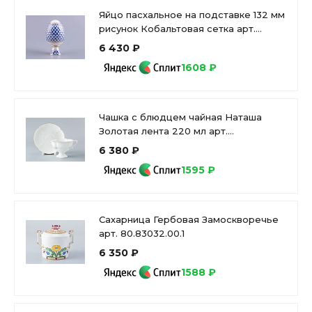
Яйцо пасхальное на подставке 132 мм
рисунок Кобальтовая сетка арт.
80.07117.00.1
6 430 ₽
1608 ₽
Чашка с блюдцем чайная Наташа
Золотая лента 220 мл арт.
81.10503.00.1
6 380 ₽
1595 ₽
Сахарница Гербовая Замоскворечье
арт. 80.83032.00.1
6 350 ₽
1588 ₽