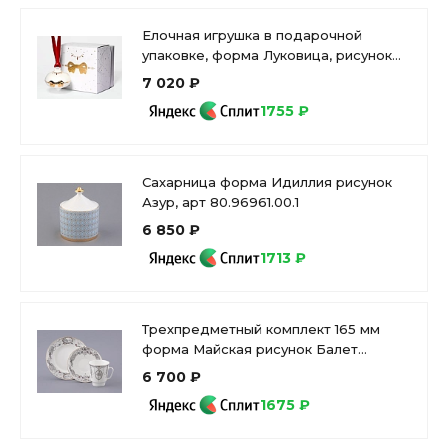
Елочная игрушка в подарочной
упаковке, форма Луковица, рисунок
Золотой бант, арт. 81.33930.00.1
7 020 ₽
1755 ₽
Сахарница форма Идиллия рисунок
Азур, арт 80.96961.00.1
6 850 ₽
1713 ₽
Трехпредметный комплект 165 мм
форма Майская рисунок Балет
Лебединое озеро арт. 81.17916.00.1
6 700 ₽
1675 ₽