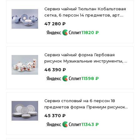
Сервиз чайный Тюльпан Кобальтовая
сетка, 6 персон 14 предметов, арт.
81.20942.00.1
47 280 ₽
11820 ₽
Сервиз чайный форма Гербовая
рисунок Музыкальные инструменты, 6
персон 14 предметов, арт.
46 390 ₽
81.28041.00.1
11598 ₽
Сервиз столовый на 6 персон 18
предметов форма Премиум рисунок
Саламандра Грей, арт. 81.31632.00.1
45 370 ₽
11343 ₽