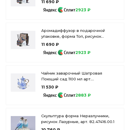
11 690 ₽
81.34172.00.1
2923 ₽
Аромадиффузор в подарочной
упаковке, форма Топ, рисунок
Готический 2, аромат Полночь, арт
11 690 ₽
81.34890.00.1
2923 ₽
Чайник заварочный Шатровая
Поющий сад 1100 мл арт.
80.00646.00.1
11 530 ₽
2883 ₽
Скульптура форма Неразлучники,
рисунок Лазурные, арт. 82.47416.00.1
10 760 ₽