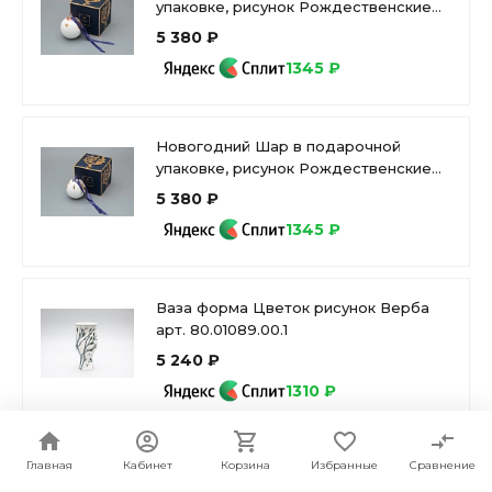
упаковке, рисунок Рождественские
узоры, арт 81.33344.00.1
5 380 ₽
1345 ₽
Новогодний Шар в подарочной
упаковке, рисунок Рождественские
узоры, арт 81.33342.00.1
5 380 ₽
1345 ₽
Ваза форма Цветок рисунок Верба
арт. 80.01089.00.1
5 240 ₽
1310 ₽
Главная
Кабинет
Корзина
Избранные
Сравнение
Чашка с блюдцем 250 мл форма
Идиллия рисунок Лайм 1 арт.