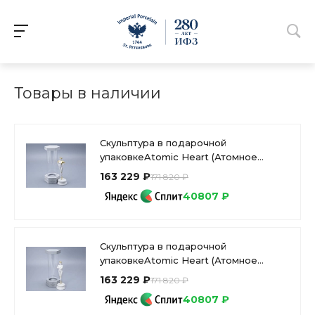
Товары в наличии
Скульптура в подарочной
упаковкеAtomic Heart (Атомное
Сердце) Близняшка Правая, арт
163 229 ₽
171 820 ₽
81.10629.00.1
40807 ₽
Скульптура в подарочной
упаковкеAtomic Heart (Атомное
Сердце) (Атомное Сердце)
163 229 ₽
171 820 ₽
Близняшка Левая, арт 81.10630.00.1
40807 ₽