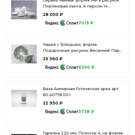
Сервиз чайный форма Нега рисунок
Платиновая лента, 6 персон 14
предметов, арт. 81.30715.00.1
28 050 ₽
7013 ₽
Чашка с блюдцем, форма
Подарочная, рисунок Весенний Парк,
арт 81.14820.00.1
25 560 ₽
6390 ₽
Ваза Ампирная Готическая арка арт.
80.40778.00.1
22 950 ₽
5738 ₽
Тарелка 220 мм, Полоски 4, на форме