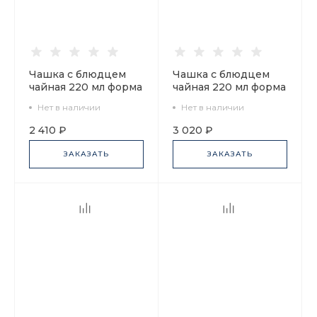
Чашка с блюдцем
Чашка с блюдцем
чайная 220 мл форма
чайная 220 мл форма
Банкетная рисунок
Банкетная рисунок
Нет в наличии
Нет в наличии
Дворцовая площадь
Банковский мост
арт. 81.14848.00.1
арт. 81.16032.00.1
2 410 ₽
3 020 ₽
ЗАКАЗАТЬ
ЗАКАЗАТЬ