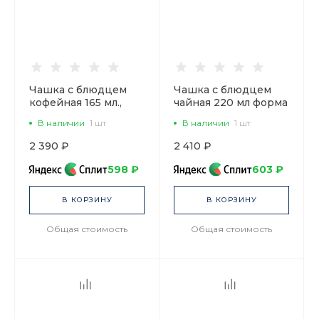
Чашка с блюдцем
Чашка с блюдцем
кофейная 165 мл.,
чайная 220 мл форма
форма Майская,
Банкетная рисунок
В наличии
1 шт
В наличии
1 шт
рисунок Виды
Исаакиевский собор
Санкт-Петербурга
арт. 81.14849.00.1
2 390 ₽
2 410 ₽
арт. 81.14123.00.1
598 ₽
603 ₽
В КОРЗИНУ
В КОРЗИНУ
Общая стоимость
Общая стоимость