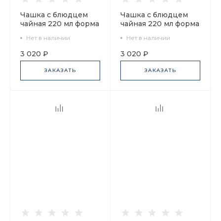
Чашка с блюдцем
Чашка с блюдцем
чайная 220 мл форма
чайная 220 мл форма
Банкетная рисунок
Банкетная рисунок
Нет в наличии
Нет в наличии
Старо-Калинкин
Львиный мостик арт.
мост арт.
81.16030.00.1
3 020 ₽
3 020 ₽
81.16036.00.1
ЗАКАЗАТЬ
ЗАКАЗАТЬ