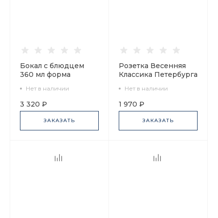
Бокал с блюдцем
Розетка Весенняя
360 мл форма
Классика Петербурга
Ленинградский
арт. 80.51232.00.1
Нет в наличии
Нет в наличии
рисунок Аничков
мост арт.
3 320 ₽
1 970 ₽
81.27420.00.1
ЗАКАЗАТЬ
ЗАКАЗАТЬ