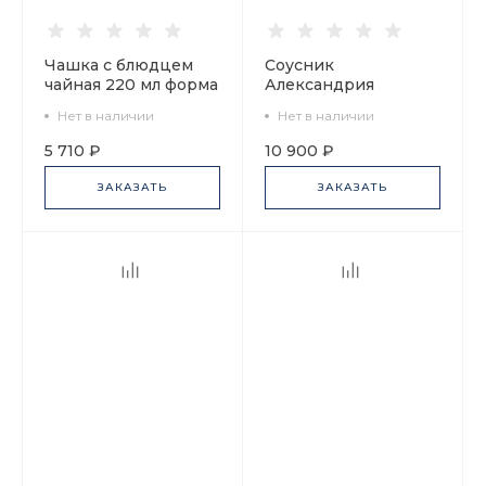
Чашка с блюдцем
Соусник
чайная 220 мл форма
Александрия
Банкетная рисунок
Классика Петербурга
Нет в наличии
Нет в наличии
Классика Петербурга
200 г арт.
52% №3 арт.
80.52026.00.1
5 710 ₽
10 900 ₽
81.18104.00.1
ЗАКАЗАТЬ
ЗАКАЗАТЬ