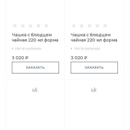
Чашка с блюдцем
Чашка с блюдцем
чайная 220 мл форма
чайная 220 мл форма
Банкетная рисунок
Банкетная рисунок
Нет в наличии
Нет в наличии
Прачечный мостик
Поцелуев мост арт.
арт. 81.16029.00.1
81.16034.00.1
3 020 ₽
3 020 ₽
ЗАКАЗАТЬ
ЗАКАЗАТЬ