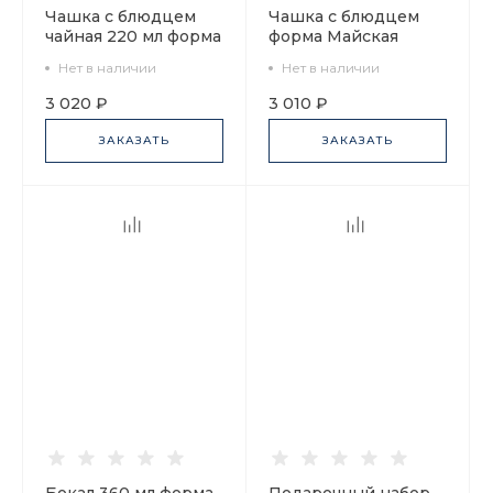
Чашка с блюдцем
Чашка с блюдцем
чайная 220 мл форма
форма Майская
Банкетная рисунок
рисунок Спасская
Нет в наличии
Нет в наличии
Аничков мост арт.
башня, арт.
81.16035.00.1
81.32626.00.1
3 020 ₽
3 010 ₽
ЗАКАЗАТЬ
ЗАКАЗАТЬ