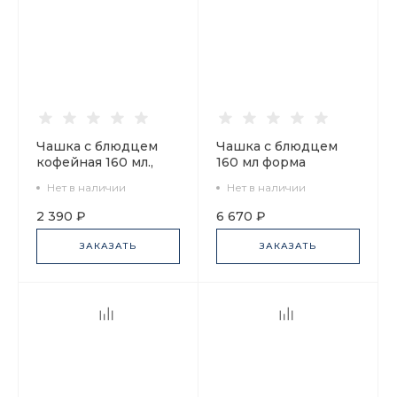
Чашка с блюдцем
Чашка с блюдцем
кофейная 160 мл.,
160 мл форма
форма Майская,
Классическая-2
Нет в наличии
Нет в наличии
рисунок
рисунок Северная
Посвящение Анне
столица арт.
2 390 ₽
6 670 ₽
Андреевне арт.
81.15835.00.1
81.10583.00.1
ЗАКАЗАТЬ
ЗАКАЗАТЬ